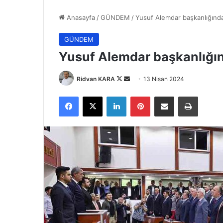
Anasayfa
/
GÜNDEM
/
Yusuf Alemdar başkanlığında
GÜNDEM
Yusuf Alemdar başkanlığın
Follow
Bir
Ridvan KARA
13 Nisan 2024
on
e-
Facebook
X
LinkedIn
Pinterest
E-Posta ile paylaş
Yazdır
X
posta
göndermek