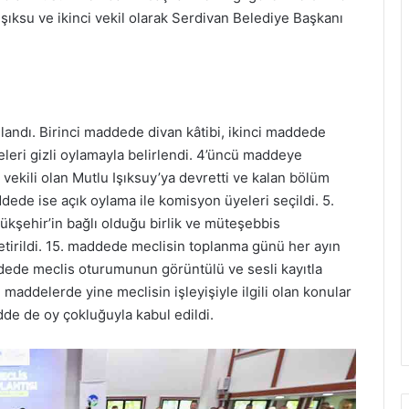
şıksu ve ikinci vekil olarak Serdivan Belediye Başkanı
andı. Birinci maddede divan kâtibi, ikinci maddede
eri gizli oylamayla belirlendi. 4’üncü maddeye
vekili olan Mutlu Işıksuy’ya devretti ve kalan bölüm
ede ise açık oylama ile komisyon üyeleri seçildi. 5.
ehir’in bağlı olduğu birlik ve müteşebbis
etirildi. 15. maddede meclisin toplanma günü her ayın
addede meclis oturumunun görüntülü ve sesli kayıtla
18. maddelerde yine meclisin işleyişiyle ilgili olan konular
dde de oy çokluğuyla kabul edildi.