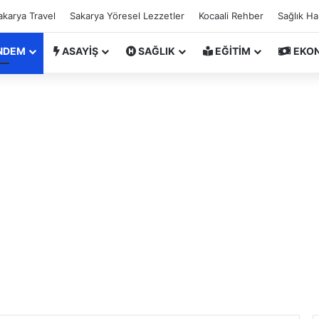
akarya Travel
Sakarya Yöresel Lezzetler
Kocaali Rehber
Sağlık H
NDEM
ASAYİŞ
SAĞLIK
EĞİTİM
EKO