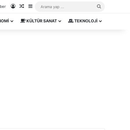
Kayıt Ol
Rastgele Makale
Kenar Bölmesi
Arama
aber
yap
NOMİ
KÜLTÜR SANAT
TEKNOLOJİ
...