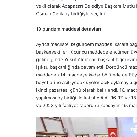
vekil olarak Adapazarı Belediye Başkanı Mutlu I
Osman Çelik oy birliğiyle seçildi.
19 gündem maddesi detayları
Ayrıca mecliste 19 gündem maddesi karara bağl
başkanvekilleri, üçüncü maddede encümen üyel
gelindiğinde Yusuf Alemdar, başkanlık görevini 
Işıksu başkanlığında devam etti. Dördüncü madd
maddeden 14. maddeye kadar bölümde de Büyükş
heyetlerine asil-yedek üyeler açık oylamayla g
ikinci pazartesi günü olarak belirlendi. 16. m
yapılması oy birliği ile kabul edildi. 16. 17. ve 
ve 2023 yılı faaliyet raporunu kapsayan 19. ma