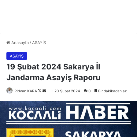
Anasayfa
/
ASAYİŞ
ASAYİŞ
19 Şubat 2024 Sakarya İl
Jandarma Asayiş Raporu
Follow
Bir
Ridvan KARA
20 Şubat 2024
0
Bir dakikadan az
on
e-
X
posta
göndermek