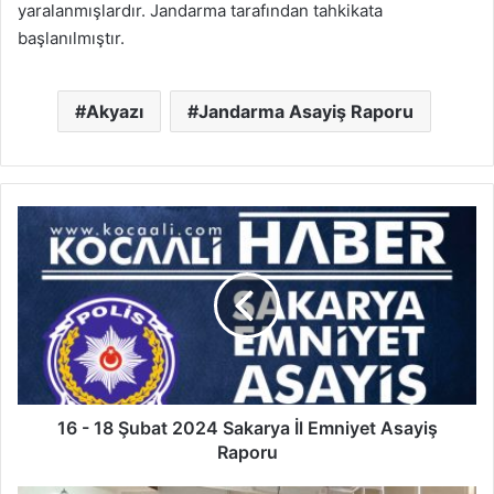
yaralanmışlardır. Jandarma tarafından tahkikata
başlanılmıştır.
Akyazı
Jandarma Asayiş Raporu
16
-
18
Şubat
2024
Sakarya
İl
Emniyet
Asayiş
Raporu
16 - 18 Şubat 2024 Sakarya İl Emniyet Asayiş
Raporu