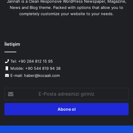
Jannah is a Clean Responsive WordPress Newspaper, Magazine,
News and Blog theme. Packed with options that allow you to
completely customize your website to your needs.
İletişim
Tel: +90 264 812 15 95
Mobile: +90 544 819 94 38
E-mail: haber@kocaali.com
E-
Posta
adresinizi
giriniz