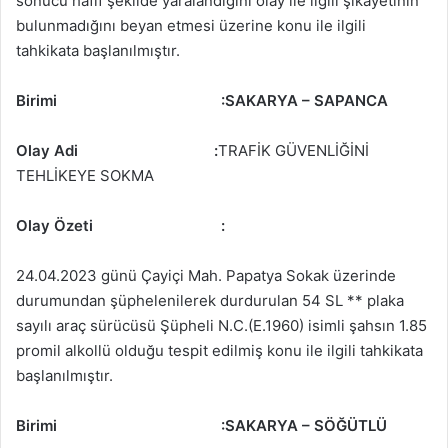
sonucu hafif şekilde yaralandığını olay ile ilgili şikayetinin
bulunmadığını beyan etmesi üzerine konu ile ilgili
tahkikata başlanılmıştır.
Birimi
:SAKARYA – SAPANCA
Olay Adi :
TRAFİK GÜVENLİĞİNİ
TEHLİKEYE SOKMA
Olay Özeti
:
24.04.2023 günü Çayiçi Mah. Papatya Sokak üzerinde
durumundan şüphelenilerek durdurulan 54 SL ** plaka
sayılı araç sürücüsü Şüpheli N.C.(E.1960) isimli şahsın 1.85
promil alkollü olduğu tespit edilmiş konu ile ilgili tahkikata
başlanılmıştır.
Birimi
:SAKARYA – SÖĞÜTLÜ