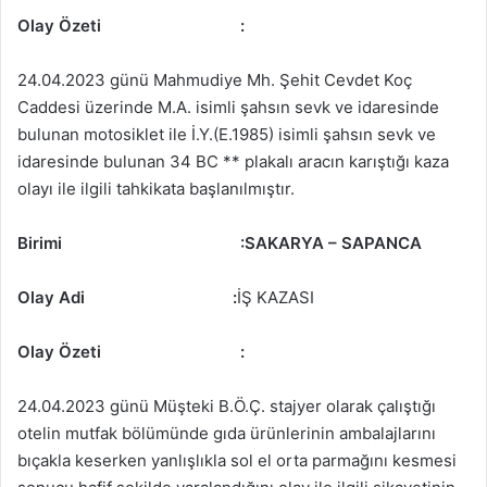
Olay Özeti
:
24.04.2023 günü Mahmudiye Mh. Şehit Cevdet Koç
Caddesi üzerinde M.A. isimli şahsın sevk ve idaresinde
bulunan motosiklet ile İ.Y.(E.1985) isimli şahsın sevk ve
idaresinde bulunan 34 BC ** plakalı aracın karıştığı kaza
olayı ile ilgili tahkikata başlanılmıştır.
Birimi
:SAKARYA – SAPANCA
Olay Adi :
İŞ KAZASI
Olay Özeti
:
24.04.2023 günü Müşteki B.Ö.Ç. stajyer olarak çalıştığı
otelin mutfak bölümünde gıda ürünlerinin ambalajlarını
bıçakla keserken yanlışlıkla sol el orta parmağını kesmesi