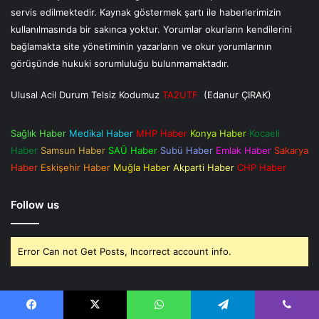
servis edilmektedir. Kaynak göstermek şartı ile haberlerimizin
kullanılmasında bir sakınca yoktur. Yorumlar okurların kendilerini
bağlamakta site yönetiminin yazarların ve okur yorumlarının
görüşünde hukuki sorumluluğu bulunmamaktadır.
Ulusal Acil Durum Telsiz Kodumuz
TA2UTF
(Edanur ÇIRAK)
Sağlık Haber
Medikal Haber
MHP Haber
Konya Haber
Kocaeli
Haber
Samsun Haber
SAÜ Haber
Subü Haber
Emlak Haber
Sakarya
Haber
Eskişehir Haber
Muğla Haber
Akparti Haber
CHP Haber
Follow us
Error Can not Get Posts, Incorrect account info.
Yayınlarımız
Facebook
X
WhatsApp
Telegram
Viber