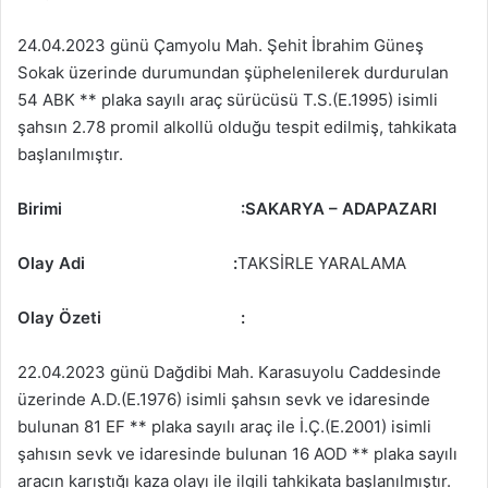
24.04.2023 günü Çamyolu Mah. Şehit İbrahim Güneş
Sokak üzerinde durumundan şüphelenilerek durdurulan
54 ABK ** plaka sayılı araç sürücüsü T.S.(E.1995) isimli
şahsın 2.78 promil alkollü olduğu tespit edilmiş, tahkikata
başlanılmıştır.
Birimi
:
SAKARYA – ADAPAZARI
Olay Adi :
TAKSİRLE YARALAMA
Olay Özeti
:
22.04.2023 günü Dağdibi Mah. Karasuyolu Caddesinde
üzerinde A.D.(E.1976) isimli şahsın sevk ve idaresinde
bulunan 81 EF ** plaka sayılı araç ile İ.Ç.(E.2001) isimli
şahısın sevk ve idaresinde bulunan 16 AOD ** plaka sayılı
aracın karıştığı kaza olayı ile ilgili tahkikata başlanılmıştır.