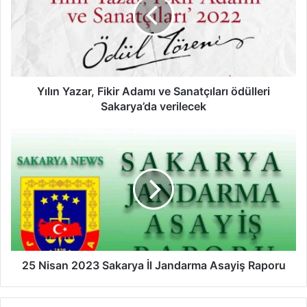
Adamı
ve
Sanatçıları
ödülleri
Sakarya’da
verilecek
Yılın Yazar, Fikir Adamı ve Sanatçıları ödülleri
Sakarya’da verilecek
25
Nisan
2023
Sakarya
İl
Jandarma
Asayiş
Raporu
25 Nisan 2023 Sakarya İl Jandarma Asayiş Raporu