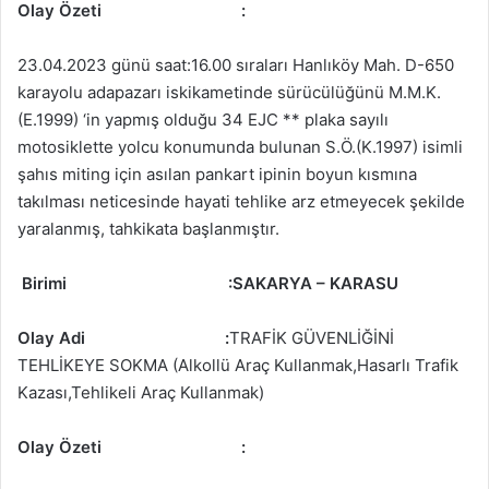
Olay Özeti
:
23.04.2023 günü saat:16.00 sıraları Hanlıköy Mah. D-650
karayolu adapazarı iskikametinde sürücülüğünü M.M.K.
(E.1999) ‘in yapmış olduğu 34 EJC ** plaka sayılı
motosiklette yolcu konumunda bulunan S.Ö.(K.1997) isimli
şahıs miting için asılan pankart ipinin boyun kısmına
takılması neticesinde hayati tehlike arz etmeyecek şekilde
yaralanmış, tahkikata başlanmıştır.
Birimi
:SAKARYA – KARASU
Olay Adi
:
TRAFİK GÜVENLİĞİNİ
TEHLİKEYE SOKMA (Alkollü Araç Kullanmak,Hasarlı Trafik
Kazası,Tehlikeli Araç Kullanmak)
Olay Özeti
: