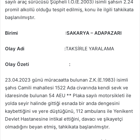
sayılı araç sürücüsü Şüpheli İ.Ö.(E.2003) isimli şahsın 2.24
promil alkollü olduğu tespit edilmiş, konu ile ilgili tahkikata
başlanılmıştır.
Birimi
:SAKARYA – ADAPAZARI
Olay Adi
:
TAKSİRLE YARALAMA
Olay Özeti
:
23.04.2023 günü müracaatta bulunan Z.K.(E.1983) isimli
şahıs Camili mahallesi 1522 Ada civarında kendi sevk ve
idaresinde bulunan 54 AEU ** Plaka sayılı motorsikleti ile
yolda seyir halinde gittiği esnada bir anda dengesini
kaybettiğini ve yere düştüğünü, 112 ambulans ile Yenikent
Devlet Hastanesine intikal ettiğini, davacı ve şikayetçi
olmadığını beyan etmiş, tahkikata başlanılmıştır.