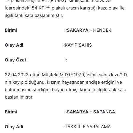
** plakalı araç ile B.T.(E.1993) isimli şahsın sevk ve
idaresindeki 54 KP ** plakalı aracın karıştığı kaza olayı ile
ilgili tahkikata başlanılmıştır.
Birimi
:
SAKARYA – HENDEK
Olay Adi :
KAYIP ŞAHIS
Olay Özeti
:
22.04.2023 günü Müşteki M.D.(E.1979) isimli şahıs kızı G.D.
nin kayıp olduğunu, kızının hayatından endişe ettiğini ve
bulunmasını istediğini beyan etmiş, konu ile ilgili tahkikata
başlanılmıştır.
Birimi
:
SAKARYA – SAPANCA
Olay Adi :
TAKSİRLE YARALAMA