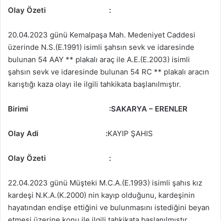
Olay Özeti
:
20.04.2023 günü Kemalpaşa Mah. Medeniyet Caddesi
üzerinde N.S.(E.1991) isimli şahsın sevk ve idaresinde
bulunan 54 AAY ** plakalı araç ile A.E.(E.2003) isimli
şahsın sevk ve idaresinde bulunan 54 RC ** plakalı aracın
karıştığı kaza olayı ile ilgili tahkikata başlanılmıştır.
Birimi
:
SAKARYA – ERENLER
Olay Adi :
KAYIP ŞAHIS
Olay Özeti
:
22.04.2023 günü Müşteki M.C.A.(E.1993) isimli şahıs kız
kardeşi N.K.A.(K.2000) nin kayıp olduğunu, kardeşinin
hayatından endişe ettiğini ve bulunmasını istediğini beyan
etmesi üzerine konu ile ilgili tahkikata başlanılmıştır.