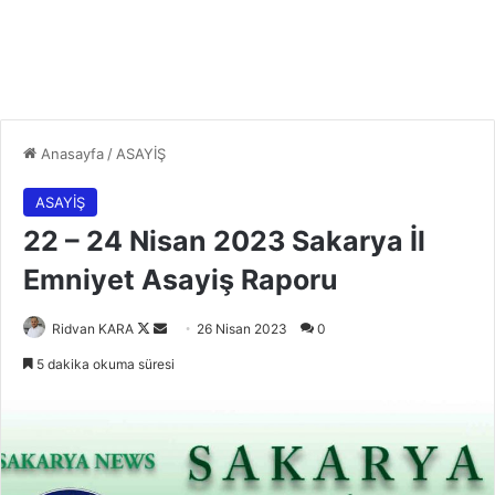
Anasayfa
/
ASAYİŞ
ASAYİŞ
22 – 24 Nisan 2023 Sakarya İl
Emniyet Asayiş Raporu
Follow
Bir
Ridvan KARA
26 Nisan 2023
0
on
e-
5 dakika okuma süresi
X
posta
göndermek