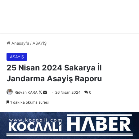
Anasayfa
/
ASAYİŞ
ASAYİŞ
25 Nisan 2024 Sakarya İl
Jandarma Asayiş Raporu
Follow
Bir
Ridvan KARA
26 Nisan 2024
0
on
e-
1 dakika okuma süresi
X
posta
göndermek