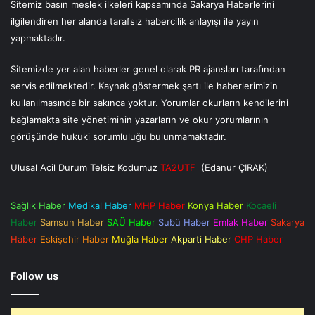
Sitemiz basın meslek ilkeleri kapsamında Sakarya Haberlerini
ilgilendiren her alanda tarafsız habercilik anlayışı ile yayın
yapmaktadır.
Sitemizde yer alan haberler genel olarak PR ajansları tarafından
servis edilmektedir. Kaynak göstermek şartı ile haberlerimizin
kullanılmasında bir sakınca yoktur. Yorumlar okurların kendilerini
bağlamakta site yönetiminin yazarların ve okur yorumlarının
görüşünde hukuki sorumluluğu bulunmamaktadır.
Ulusal Acil Durum Telsiz Kodumuz
TA2UTF
(Edanur ÇIRAK)
Sağlık Haber
Medikal Haber
MHP Haber
Konya Haber
Kocaeli
Haber
Samsun Haber
SAÜ Haber
Subü Haber
Emlak Haber
Sakarya
Haber
Eskişehir Haber
Muğla Haber
Akparti Haber
CHP Haber
Follow us