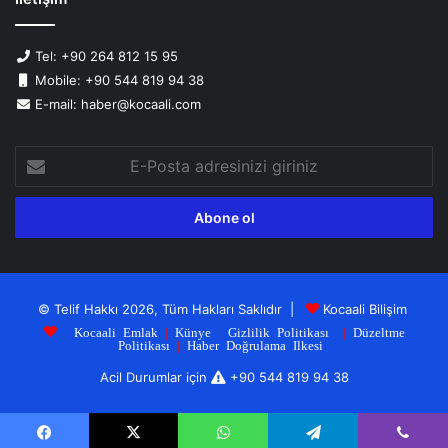
Tel: +90 264 812 15 95
Mobile: +90 544 819 94 38
E-mail: haber@kocaali.com
E-
Posta
adresinizi
giriniz
© Telif Hakkı 2026, Tüm Hakları Saklıdır |
Kocaali Bilişim
|
Kocaali Emlak
|
Künye
|
Gizlilik Politikası
|
Düzeltme
Politikası
|
Haber Doğrulama Ilkesi
Acil Durumlar için
+90 544 819 94 38