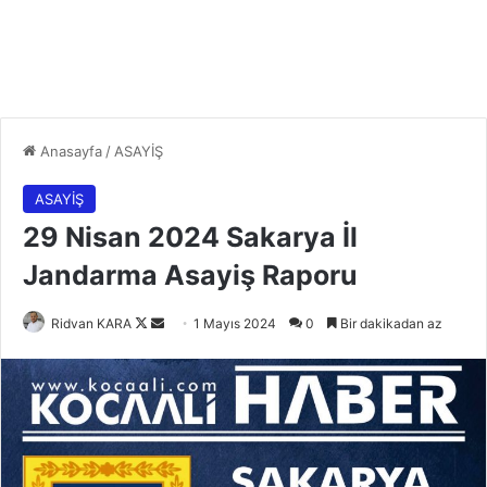
Anasayfa
/
ASAYİŞ
ASAYİŞ
29 Nisan 2024 Sakarya İl
Jandarma Asayiş Raporu
Follow
Bir
Ridvan KARA
1 Mayıs 2024
0
Bir dakikadan az
on
e-
X
posta
göndermek