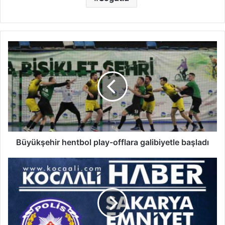
Büyükşehir
hentbol
play-
offlara
galibiyetle
başladı
Büyükşehir hentbol play-offlara galibiyetle başladı
27
-
29
Nisan
2024
Sakarya