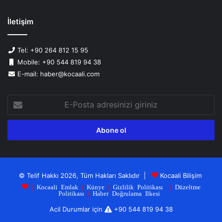
İletişim
Tel: +90 264 812 15 95
Mobile: +90 544 819 94 38
E-mail: haber@kocaali.com
E-
Posta
adresinizi
giriniz
© Telif Hakkı 2026, Tüm Hakları Saklıdır |
Kocaali Bilişim
|
Kocaali Emlak
|
Künye
|
Gizlilik Politikası
|
Düzeltme
Politikası
|
Haber Doğrulama Ilkesi
Acil Durumlar için
+90 544 819 94 38