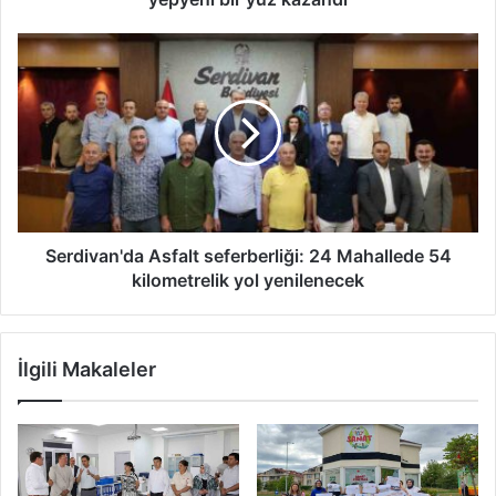
Serdivan'da
Asfalt
seferberliği:
24
Mahallede
54
kilometrelik
yol
yenilenecek
Serdivan'da Asfalt seferberliği: 24 Mahallede 54
kilometrelik yol yenilenecek
İlgili Makaleler