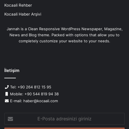
Kocaali Rehber
Kocaali Haber Arşivi
Jannah is a Clean Responsive WordPress Newspaper, Magazine,
News and Blog theme. Packed with options that allow you to
completely customize your website to your needs.
İletişim
Tel: +90 264 812 15 95
Mobile: +90 544 819 94 38
E-mail: haber@kocaali.com
E-
Posta
adresinizi