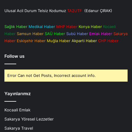
Ulusal Acil Durum Telsiz Kodumuz
TA2UTF
(Edanur ÇIRAK)
Sağlık Haber
Medikal Haber
MHP Haber
Konya Haber
Kocaeli
Haber
Samsun Haber
SAÜ Haber
Subü Haber
Emlak Haber
Sakarya
Haber
Eskişehir Haber
Muğla Haber
Akparti Haber
CHP Haber
Follow us
Error Can not Get Posts, Incorrect account info.
Yayınlarımız
Kocaali Emlak
Sakarya Yöresel Lezzetler
Sakarya Travel