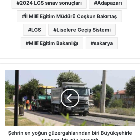
2024 LGS sınav sonuçları
Adapazarı
İl Millî Eğitim Müdürü Coşkun Bakırtaş
LGS
Liselere Geçiş Sistemi
Millî Eğitim Bakanlığı
sakarya
Şehrin
en
yoğun
güzergahlarından
biri
Büyükşehirle
yepyeni
bir
yüz
kazandı
Şehrin en yoğun güzergahlarından biri Büyükşehirle
yepyeni bir yüz kazandı