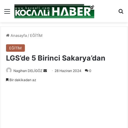
Menü
Ar
Anasayfa
/
EĞİTİM
EĞİTİM
LGS’de 5 Birinci Sakarya’dan
Bir
Nagihan DELİGÖZ
28 Haziran 2024
0
e-
Bir dakikadan az
posta
göndermek