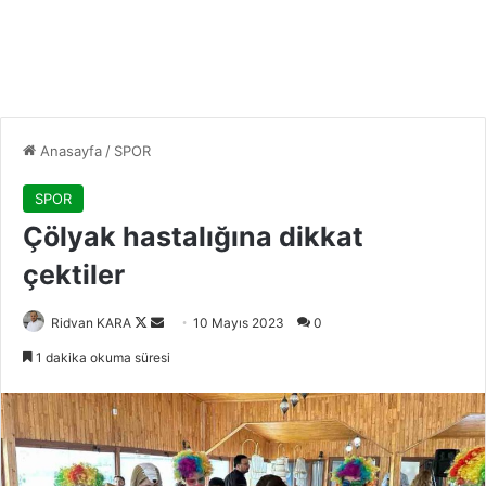
Anasayfa
/
SPOR
SPOR
Çölyak hastalığına dikkat
çektiler
Follow
Bir
Ridvan KARA
10 Mayıs 2023
0
on
e-
1 dakika okuma süresi
X
posta
göndermek