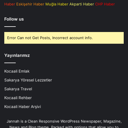
Haber
Eskişehir Haber
Muğla Haber
Akparti Haber
CHP Haber
Follow us
Error Can not Get Posts, Incorrect account info.
Yayınlarımız
Kocaali Emlak
Sakarya Yöresel Lezzetler
Sakarya Travel
Kocaali Rehber
Kocaali Haber Arşivi
Jannah is a Clean Responsive WordPress Newspaper, Magazine,
News and Blog theme. Packed with options that allow you to