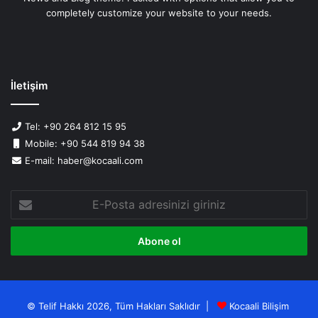
completely customize your website to your needs.
İletişim
Tel: +90 264 812 15 95
Mobile: +90 544 819 94 38
E-mail: haber@kocaali.com
E-
Posta
adresinizi
giriniz
© Telif Hakkı 2026, Tüm Hakları Saklıdır |
Kocaali Bilişim