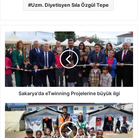
Uzm. Diyetisyen Sıla Özgül Tepe
Sakarya'da
eTwinning
Projelerine
büyük
ilgi
Sakarya'da eTwinning Projelerine büyük ilgi
Adapazarı
-
Hatay
Bilim
Köprüsü