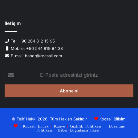
İletişim
Tel: +90 264 812 15 95
Mobile: +90 544 819 94 38
E-mail: haber@kocaali.com
E-
Posta
adresinizi
giriniz
© Telif Hakkı 2026, Tüm Hakları Saklıdır |
Kocaali Bilişim
|
Kocaali Emlak
|
Künye
|
Gizlilik Politikası
|
Düzeltme
Politikası
|
Haber Doğrulama Ilkesi