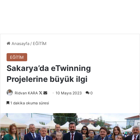
Anasayfa
/
EĞİTİM
EĞİTİM
Sakarya’da eTwinning
Projelerine büyük ilgi
Follow
Bir
Ridvan KARA
10 Mayıs 2023
0
on
e-
1 dakika okuma süresi
X
posta
göndermek