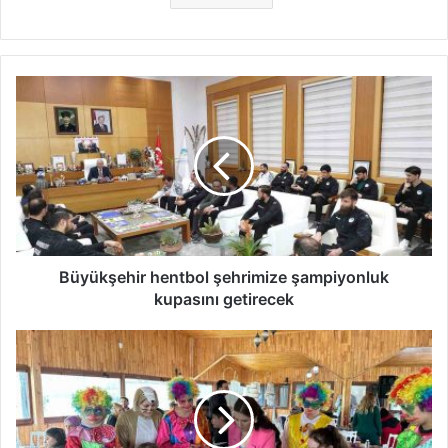
Büyükşehir
hentbol
şehrimize
şampiyonluk
kupasını
getirecek
Büyükşehir hentbol şehrimize şampiyonluk
kupasını getirecek
Çölyak
hastalığına
dikkat
çektiler