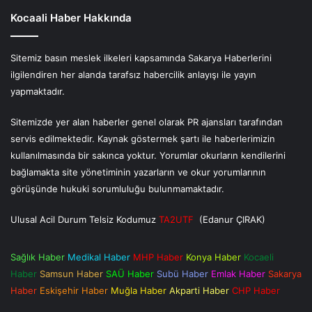
Kocaali Haber Hakkında
Sitemiz basın meslek ilkeleri kapsamında Sakarya Haberlerini
ilgilendiren her alanda tarafsız habercilik anlayışı ile yayın
yapmaktadır.
Sitemizde yer alan haberler genel olarak PR ajansları tarafından
servis edilmektedir. Kaynak göstermek şartı ile haberlerimizin
kullanılmasında bir sakınca yoktur. Yorumlar okurların kendilerini
bağlamakta site yönetiminin yazarların ve okur yorumlarının
görüşünde hukuki sorumluluğu bulunmamaktadır.
Ulusal Acil Durum Telsiz Kodumuz
TA2UTF
(Edanur ÇIRAK)
Sağlık Haber
Medikal Haber
MHP Haber
Konya Haber
Kocaeli
Haber
Samsun Haber
SAÜ Haber
Subü Haber
Emlak Haber
Sakarya
Haber
Eskişehir Haber
Muğla Haber
Akparti Haber
CHP Haber