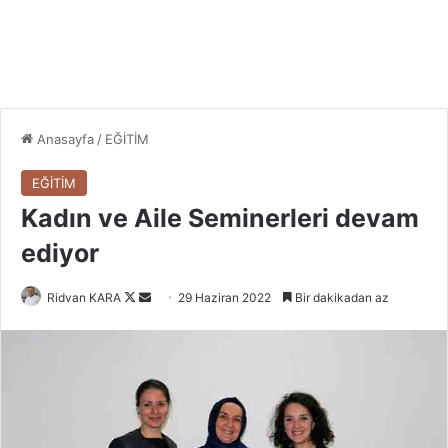
Anasayfa
/
EĞİTİM
EĞİTİM
Kadın ve Aile Seminerleri devam
ediyor
Follow
Bir
Ridvan KARA
29 Haziran 2022
Bir dakikadan az
on
e-
X
posta
göndermek