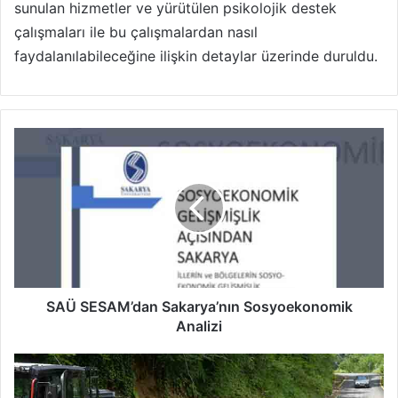
sunulan hizmetler ve yürütülen psikolojik destek
çalışmaları ile bu çalışmalardan nasıl
faydalanılabileceğine ilişkin detaylar üzerinde duruldu.
SAÜ
SESAM’dan
Sakarya’nın
Sosyoekonomik
Analizi
SAÜ SESAM’dan Sakarya’nın Sosyoekonomik
Analizi
Hendek
Belediyesi’nden