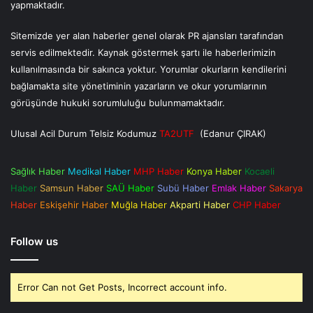
yapmaktadır.
Sitemizde yer alan haberler genel olarak PR ajansları tarafından
servis edilmektedir. Kaynak göstermek şartı ile haberlerimizin
kullanılmasında bir sakınca yoktur. Yorumlar okurların kendilerini
bağlamakta site yönetiminin yazarların ve okur yorumlarının
görüşünde hukuki sorumluluğu bulunmamaktadır.
Ulusal Acil Durum Telsiz Kodumuz
TA2UTF
(Edanur ÇIRAK)
Sağlık Haber
Medikal Haber
MHP Haber
Konya Haber
Kocaeli
Haber
Samsun Haber
SAÜ Haber
Subü Haber
Emlak Haber
Sakarya
Haber
Eskişehir Haber
Muğla Haber
Akparti Haber
CHP Haber
Follow us
Error Can not Get Posts, Incorrect account info.