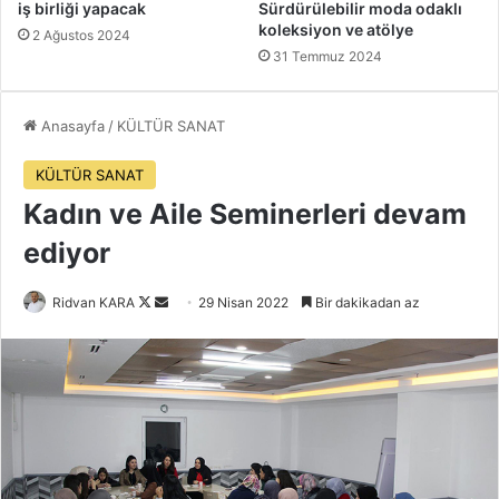
iş birliği yapacak
Sürdürülebilir moda odaklı
koleksiyon ve atölye
2 Ağustos 2024
31 Temmuz 2024
Anasayfa
/
KÜLTÜR SANAT
KÜLTÜR SANAT
Kadın ve Aile Seminerleri devam
ediyor
Follow
Bir
Ridvan KARA
29 Nisan 2022
Bir dakikadan az
on
e-
X
posta
göndermek