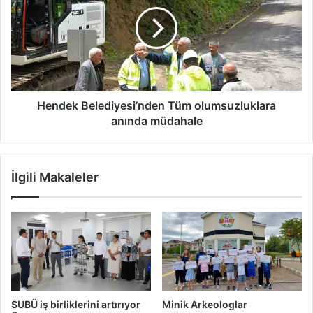
Tüm
olumsuzluklara
anında
müdahale
Hendek Belediyesi’nden Tüm olumsuzluklara
anında müdahale
İlgili Makaleler
SUBÜ iş birliklerini artırıyor
Minik Arkeologlar