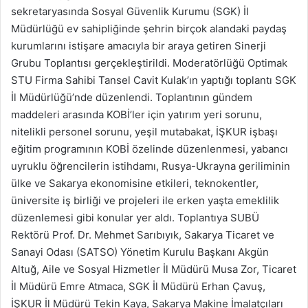
sekretaryasında Sosyal Güvenlik Kurumu (SGK) İl
Müdürlüğü ev sahipliğinde şehrin birçok alandaki paydaş
kurumlarını istişare amacıyla bir araya getiren Sinerji
Grubu Toplantısı gerçekleştirildi. Moderatörlüğü Optimak
STU Firma Sahibi Tansel Cavit Kulak’ın yaptığı toplantı SGK
İl Müdürlüğü’nde düzenlendi. Toplantının gündem
maddeleri arasında KOBİ’ler için yatırım yeri sorunu,
nitelikli personel sorunu, yeşil mutabakat, İŞKUR işbaşı
eğitim programının KOBİ özelinde düzenlenmesi, yabancı
uyruklu öğrencilerin istihdamı, Rusya-Ukrayna geriliminin
ülke ve Sakarya ekonomisine etkileri, teknokentler,
üniversite iş birliği ve projeleri ile erken yaşta emeklilik
düzenlemesi gibi konular yer aldı. Toplantıya SUBÜ
Rektörü Prof. Dr. Mehmet Sarıbıyık, Sakarya Ticaret ve
Sanayi Odası (SATSO) Yönetim Kurulu Başkanı Akgün
Altuğ, Aile ve Sosyal Hizmetler İl Müdürü Musa Zor, Ticaret
İl Müdürü Emre Atmaca, SGK İl Müdürü Erhan Çavuş,
İŞKUR İl Müdürü Tekin Kaya, Sakarya Makine İmalatçıları