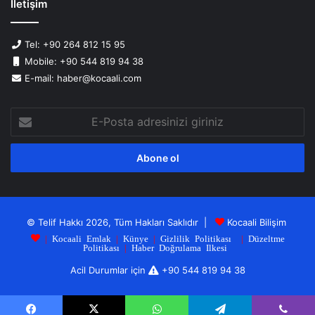
İletişim
Tel: +90 264 812 15 95
Mobile: +90 544 819 94 38
E-mail: haber@kocaali.com
E-
Posta
adresinizi
giriniz
© Telif Hakkı 2026, Tüm Hakları Saklıdır |
Kocaali Bilişim
|
Kocaali Emlak
|
Künye
|
Gizlilik Politikası
|
Düzeltme
Politikası
|
Haber Doğrulama Ilkesi
Acil Durumlar için
+90 544 819 94 38