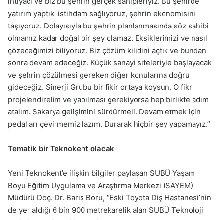
ihtiyacı ve biz bu şehrin gerçek sahipleriyiz. Bu şehirde
yatırım yaptık, istihdam sağlıyoruz, şehrin ekonomisini
taşıyoruz. Dolayısıyla bu şehrin planlanmasında söz sahibi
olmamız kadar doğal bir şey olamaz. Eksiklerimizi ve nasıl
çözeceğimizi biliyoruz. Biz çözüm kilidini açtık ve bundan
sonra devam edeceğiz. Küçük sanayi siteleriyle başlayacak
ve şehrin çözülmesi gereken diğer konularına doğru
gideceğiz. Sinerji Grubu bir fikir ortaya koysun. O fikri
projelendirelim ve yapılması gerekiyorsa hep birlikte adım
atalım. Sakarya gelişimini sürdürmeli. Devam etmek için
pedalları çevirmemiz lazım. Durarak hiçbir şey yapamayız.”
Tematik bir Teknokent olacak
Yeni Teknokent’e ilişkin bilgiler paylaşan SUBÜ Yaşam
Boyu Eğitim Uygulama ve Araştırma Merkezi (SAYEM)
Müdürü Doç. Dr. Barış Boru, “Eski Toyota Diş Hastanesi’nin
de yer aldığı 6 bin 900 metrekarelik alan SUBÜ Teknoloji