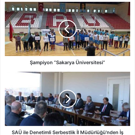
Şampiyon
“Sakarya
Üniversitesi”
Şampiyon “Sakarya Üniversitesi”
SAÜ
ile
Denetimli
Serbestlik
İl
Müdürlüğü'nden
İş
birliği
SAÜ ile Denetimli Serbestlik İl Müdürlüğü'nden İş