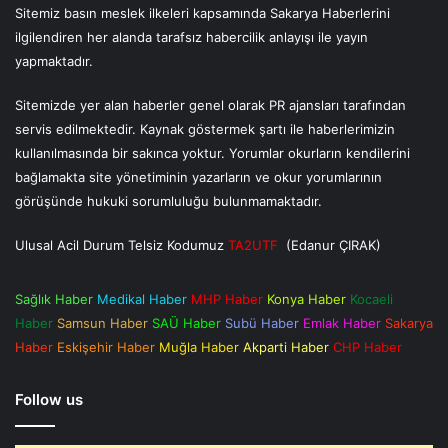
Sitemiz basın meslek ilkeleri kapsamında Sakarya Haberlerini
ilgilendiren her alanda tarafsız habercilik anlayışı ile yayın
yapmaktadır.
Sitemizde yer alan haberler genel olarak PR ajansları tarafından
servis edilmektedir. Kaynak göstermek şartı ile haberlerimizin
kullanılmasında bir sakınca yoktur. Yorumlar okurların kendilerini
bağlamakta site yönetiminin yazarların ve okur yorumlarının
görüşünde hukuki sorumluluğu bulunmamaktadır.
Ulusal Acil Durum Telsiz Kodumuz
TA2UTF
(Edanur ÇIRAK)
Sağlık Haber
Medikal Haber
MHP Haber
Konya Haber
Kocaeli
Haber
Samsun Haber
SAÜ Haber
Subü Haber
Emlak Haber
Sakarya
Haber
Eskişehir Haber
Muğla Haber
Akparti Haber
CHP Haber
Follow us