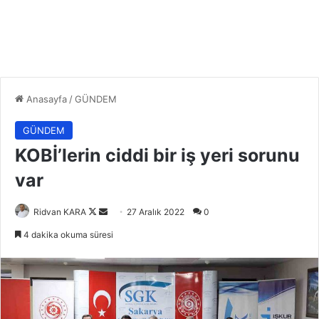
Anasayfa
/
GÜNDEM
GÜNDEM
KOBİ’lerin ciddi bir iş yeri sorunu
var
Follow
Bir
Ridvan KARA
27 Aralık 2022
0
on
e-
4 dakika okuma süresi
X
posta
göndermek