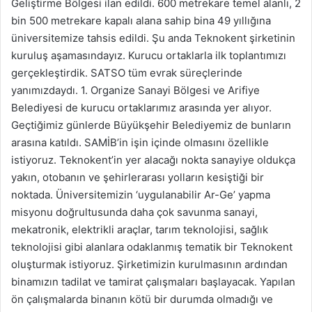
Geliştirme Bölgesi ilan edildi. 600 metrekare temel alanlı, 2
bin 500 metrekare kapalı alana sahip bina 49 yıllığına
üniversitemize tahsis edildi. Şu anda Teknokent şirketinin
kuruluş aşamasındayız. Kurucu ortaklarla ilk toplantımızı
gerçekleştirdik. SATSO tüm evrak süreçlerinde
yanımızdaydı. 1. Organize Sanayi Bölgesi ve Arifiye
Belediyesi de kurucu ortaklarımız arasında yer alıyor.
Geçtiğimiz günlerde Büyükşehir Belediyemiz de bunların
arasına katıldı. SAMİB’in işin içinde olmasını özellikle
istiyoruz. Teknokent’in yer alacağı nokta sanayiye oldukça
yakın, otobanın ve şehirlerarası yolların kesiştiği bir
noktada. Üniversitemizin ‘uygulanabilir Ar-Ge’ yapma
misyonu doğrultusunda daha çok savunma sanayi,
mekatronik, elektrikli araçlar, tarım teknolojisi, sağlık
teknolojisi gibi alanlara odaklanmış tematik bir Teknokent
oluşturmak istiyoruz. Şirketimizin kurulmasının ardından
binamızın tadilat ve tamirat çalışmaları başlayacak. Yapılan
ön çalışmalarda binanın kötü bir durumda olmadığı ve