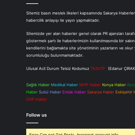
Sitemiz basın meslek ilkeleri kapsamında Sakarya Haberlerin
habercilik anlayışı ile yayın yapmaktadır.
Sitemizde yer alan haberler genel olarak PR ajansları tara
göstermek şartı ile haberlerimizin kullanılmasında bir sakı
kendilerini bağlamakta site yönetiminin yazarların ve oku
sorumluluğu bulunmamaktadır.
Ulusal Acil Durum Telsiz Kodumuz
TA2UTF
(Edanur ÇIRAK
Sağlık Haber
Medikal Haber
MHP Haber
Konya Haber
Koc
Haber
Subü Haber
Emlak Haber
Sakarya Haber
Eskişehir
CHP Haber
Follow us
Error Can not Get Posts, Incorrect account info.