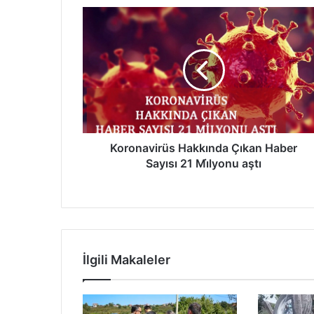
Koronavirüs
Hakkında
Çıkan
Haber
Sayısı
21
Mi̇lyonu
aştı
Koronavirüs Hakkında Çıkan Haber
Sayısı 21 Mi̇lyonu aştı
İlgili Makaleler