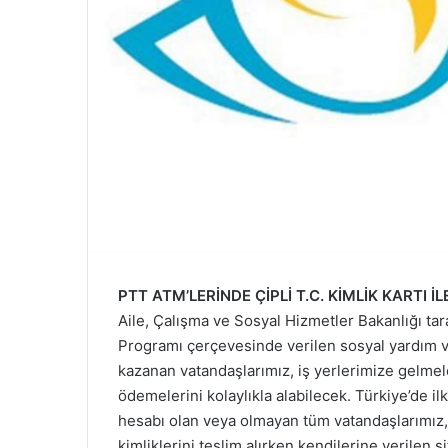
PTT ATM’LERİNDE ÇİPLİ T.C. KİMLİK KARTI İ
Aile, Çalışma ve Sosyal Hizmetler Bakanlığı ta
Programı çerçevesinde verilen sosyal yardım 
kazanan vatandaşlarımız, iş yerlerimize gelm
ödemelerini kolaylıkla alabilecek. Türkiye’de i
hesabı olan veya olmayan tüm vatandaşlarımız, 
kimliklerini teslim alırken kendilerine verilen ş