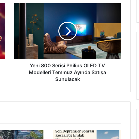
Yeni
800
Serisi
Philips
OLED
TV
Modelleri
Temmuz
Ayında
Satışa
Yeni 800 Serisi Philips OLED TV
Sunulacak
Modelleri Temmuz Ayında Satışa
Sunulacak