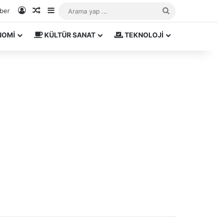
Kayıt Ol
Rastgele Makale
Kenar Bölmesi
Arama
aber
yap
NOMİ
KÜLTÜR SANAT
TEKNOLOJİ
...