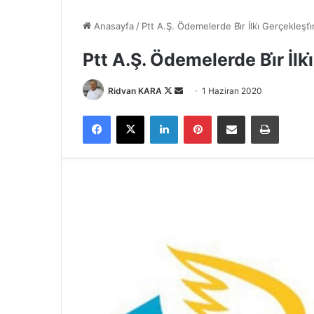
Anasayfa
/
Ptt A.Ş. Ödemelerde Bi̇r İlki̇ Gerçekleşti̇r
Ptt A.Ş. Ödemelerde Bi̇r İlki
Follow
Bir
Ridvan KARA
1 Haziran 2020
on
e-
Facebook
X
LinkedIn
Pinterest
E-Posta ile paylaş
Yazdır
X
posta
göndermek