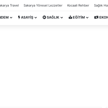
akarya Travel
Sakarya Yöresel Lezzetler
Kocaali Rehber
Sağlık H
NDEM
ASAYİŞ
SAĞLIK
EĞİTİM
EKO