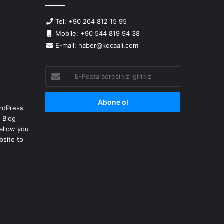
Tel: +90 264 812 15 95
Mobile: +90 544 819 94 38
E-mail: haber@kocaali.com
E-
Posta
adresinizi
giriniz
rdPress
 Blog
allow you
bsite to