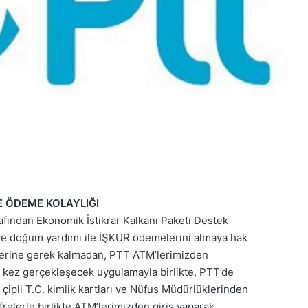
LE ÖDEME KOLAYLIĞI
rafından Ekonomik İstikrar Kalkanı Paketi Destek
ve doğum yardımı ile İŞKUR ödemelerini almaya hak
elerine gerek kalmadan, PTT ATM’lerimizden
lk kez gerçekleşecek uygulamayla birlikte, PTT’de
çipli T.C. kimlik kartları ve Nüfus Müdürlüklerinden
ifrelerle birlikte ATM’lerimizden giriş yaparak,