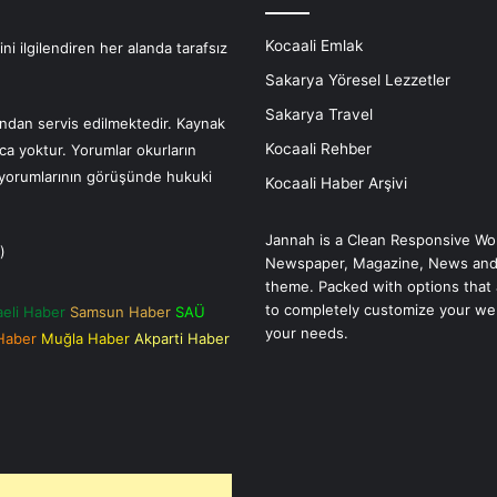
Kocaali Emlak
i ilgilendiren her alanda tarafsız
Sakarya Yöresel Lezzetler
Sakarya Travel
fından servis edilmektedir. Kaynak
Kocaali Rehber
nca yoktur. Yorumlar okurların
r yorumlarının görüşünde hukuki
Kocaali Haber Arşivi
Jannah is a Clean Responsive Wo
)
Newspaper, Magazine, News and
theme. Packed with options that 
to completely customize your we
aeli Haber
Samsun Haber
SAÜ
your needs.
 Haber
Muğla Haber
Akparti Haber