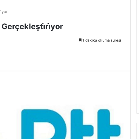
i̇yor
̇ Gerçekleşti̇ri̇yor
1 dakika okuma süresi