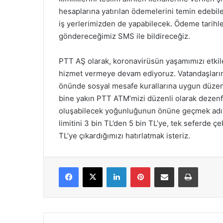
hesaplarına yatırılan ödemelerini temin edebile
iş yerlerimizden de yapabilecek. Ödeme tarihler
göndereceğimiz SMS ile bildireceğiz.
PTT AŞ olarak, koronavirüsün yaşamımızı etkile
hizmet vermeye devam ediyoruz. Vatandaşlarımız 
önünde sosyal mesafe kurallarına uygun düzenl
bine yakın PTT ATM’mizi düzenli olarak dezenf
oluşabilecek yoğunluğunun önüne geçmek adı
limitini 3 bin TL’den 5 bin TL’ye, tek seferde çe
TL’ye çıkardığımızı hatırlatmak isteriz.
Facebook
X
LinkedIn
Pinterest
E-Posta ile paylaş
Yazdır