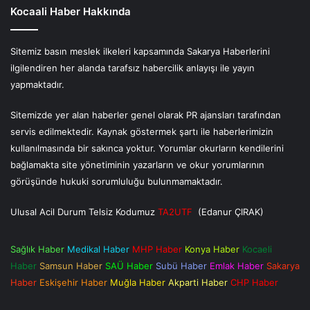
Kocaali Haber Hakkında
Sitemiz basın meslek ilkeleri kapsamında Sakarya Haberlerini
ilgilendiren her alanda tarafsız habercilik anlayışı ile yayın
yapmaktadır.
Sitemizde yer alan haberler genel olarak PR ajansları tarafından
servis edilmektedir. Kaynak göstermek şartı ile haberlerimizin
kullanılmasında bir sakınca yoktur. Yorumlar okurların kendilerini
bağlamakta site yönetiminin yazarların ve okur yorumlarının
görüşünde hukuki sorumluluğu bulunmamaktadır.
Ulusal Acil Durum Telsiz Kodumuz
TA2UTF
(Edanur ÇIRAK)
Sağlık Haber
Medikal Haber
MHP Haber
Konya Haber
Kocaeli
Haber
Samsun Haber
SAÜ Haber
Subü Haber
Emlak Haber
Sakarya
Haber
Eskişehir Haber
Muğla Haber
Akparti Haber
CHP Haber