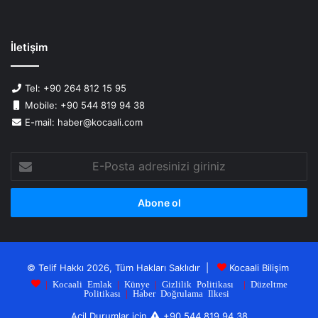
İletişim
Tel: +90 264 812 15 95
Mobile: +90 544 819 94 38
E-mail: haber@kocaali.com
E-
Posta
adresinizi
giriniz
© Telif Hakkı 2026, Tüm Hakları Saklıdır |
Kocaali Bilişim
|
Kocaali Emlak
|
Künye
|
Gizlilik Politikası
|
Düzeltme
Politikası
|
Haber Doğrulama Ilkesi
Acil Durumlar için
+90 544 819 94 38