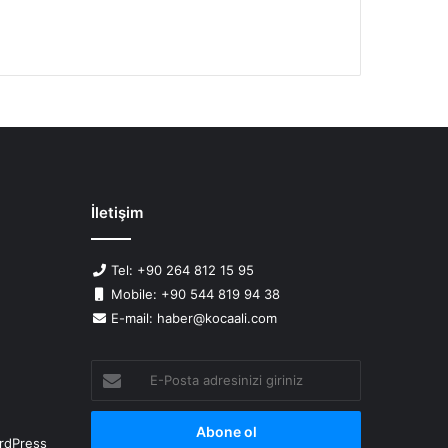
İletişim
Tel: +90 264 812 15 95
Mobile: +90 544 819 94 38
E-mail: haber@kocaali.com
E-
Posta
adresinizi
giriniz
rdPress