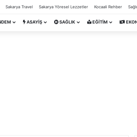
Sakarya Travel
Sakarya Yöresel Lezzetler
Kocaali Rehber
Sağl
NDEM
ASAYİŞ
SAĞLIK
EĞİTİM
EKO