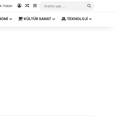
Kayıt Ol
Rastgele Makale
Kenar Bölmesi
Arama
ık Haber
yap
NOMİ
KÜLTÜR SANAT
TEKNOLOJİ
...