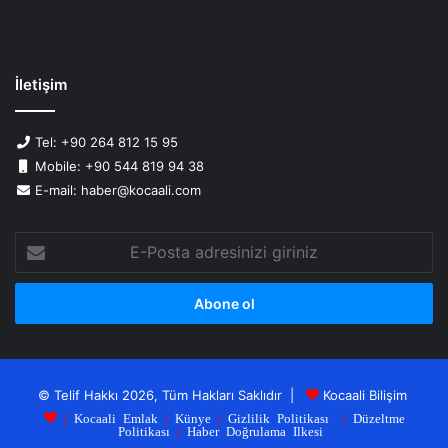
İletişim
Tel: +90 264 812 15 95
Mobile: +90 544 819 94 38
E-mail: haber@kocaali.com
E-
Posta
adresinizi
giriniz
© Telif Hakkı 2026, Tüm Hakları Saklıdır |
Kocaali Bilişim
|
Kocaali Emlak
|
Künye
|
Gizlilik Politikası
|
Düzeltme
Politikası
|
Haber Doğrulama Ilkesi