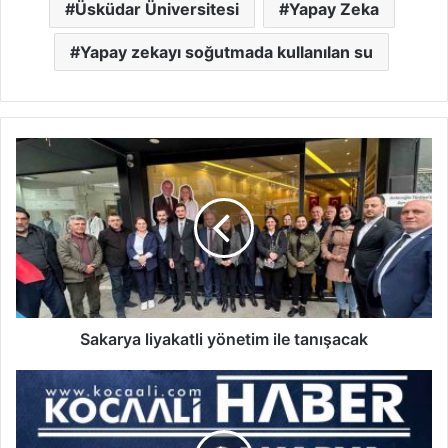
Üsküdar Üniversitesi
Yapay Zeka
Yapay zekayı soğutmada kullanılan su
Sakarya
liyakatli
yönetim
ile
tanışacak
Sakarya liyakatli yönetim ile tanışacak
11
Mart
2024
Sakarya