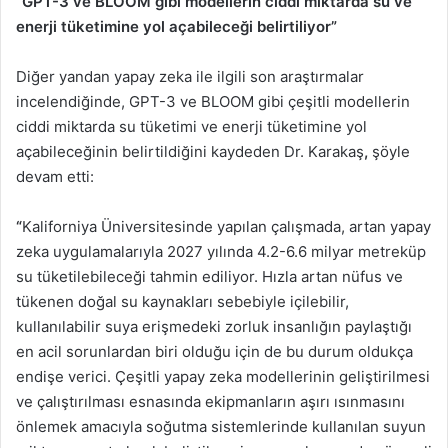
“GPT-3 ve BLOOM gibi modellerin ciddi miktarda su ve
enerji tüketimine yol açabileceği belirtiliyor”
Diğer yandan yapay zeka ile ilgili
son araştırmalar
incelendiğinde, GPT-3 ve BLOOM gibi çeşitli modellerin
ciddi miktarda su tüketimi ve enerji tüketimine yol
açabileceğinin belirtildiğini kaydeden Dr. Karakaş
,
şöyle
devam etti:
“
Kaliforniya Üniversitesinde yapılan çalışmada, artan yapay
zeka uygulamalarıyla 2027 yılında 4.2-6.6 milyar metreküp
su tüketilebileceği tahmin ediliyor. Hızla artan nüfus ve
tükenen doğal su kaynakları sebebiyle içilebilir,
kullanılabilir suya erişmedeki zorluk insanlığın paylaştığı
en acil sorunlardan biri olduğu için de bu durum oldukça
endişe verici. Çeşitli yapay zeka modellerinin geliştirilmesi
ve çalıştırılması esnasında ekipmanların aşırı ısınmasını
önlemek amacıyla soğutma sistemlerinde kullanılan suyun