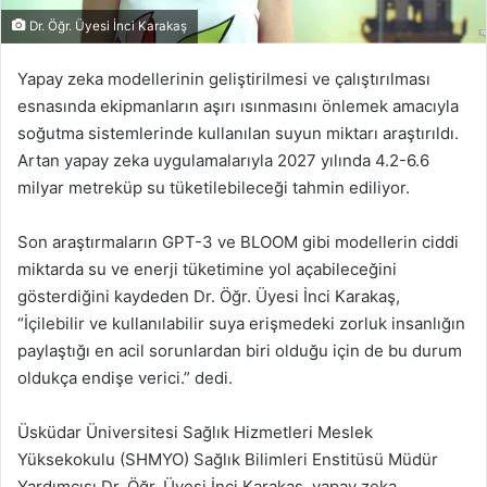
Dr. Öğr. Üyesi İnci Karakaş
Yapay zeka modellerinin geliştirilmesi ve çalıştırılması
esnasında ekipmanların aşırı ısınmasını önlemek amacıyla
soğutma sistemlerinde kullanılan suyun miktarı araştırıldı.
Artan yapay zeka uygulamalarıyla 2027 yılında 4.2-6.6
milyar metreküp su tüketilebileceği tahmin ediliyor.
Son araştırmaların GPT-3 ve BLOOM gibi modellerin ciddi
miktarda su ve enerji tüketimine yol açabileceğini
gösterdiğini kaydeden Dr. Öğr. Üyesi İnci Karakaş,
“İçilebilir ve kullanılabilir suya erişmedeki zorluk insanlığın
paylaştığı en acil sorunlardan biri olduğu için de bu durum
oldukça endişe verici.” dedi.
Üsküdar Üniversitesi Sağlık Hizmetleri Meslek
Yüksekokulu (SHMYO) Sağlık Bilimleri Enstitüsü Müdür
Yardımcısı Dr. Öğr. Üyesi İnci Karakaş
,
yapay zeka