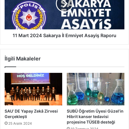
İl
Emniyet
Asayiş
Raporu
11 Mart 2024 Sakarya İl Emniyet Asayiş Raporu
İlgili Makaleler
SAU’ DE Yapay Zekâ Zirvesi
SUBÜ Öğretim Üyesi Güzel’in
Gerçekleşti
Hibrit kanser tedavisi
projesine TÜSEB desteği
25 Aralık 2024
19 Temmuz 2024