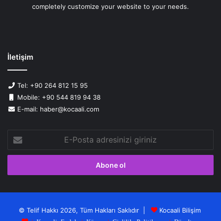
completely customize your website to your needs.
İletişim
Tel: +90 264 812 15 95
Mobile: +90 544 819 94 38
E-mail: haber@kocaali.com
E-
Posta
adresinizi
giriniz
© Telif Hakkı 2026, Tüm Hakları Saklıdır |
Kocaali Bilişim