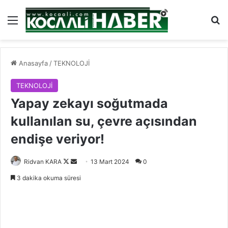
Menü
Ar
Anasayfa
/
TEKNOLOJİ
TEKNOLOJİ
Yapay zekayı soğutmada
kullanılan su, çevre açısından
endişe veriyor!
Follow
Bir
Ridvan KARA
13 Mart 2024
0
on
e-
3 dakika okuma süresi
X
posta
göndermek