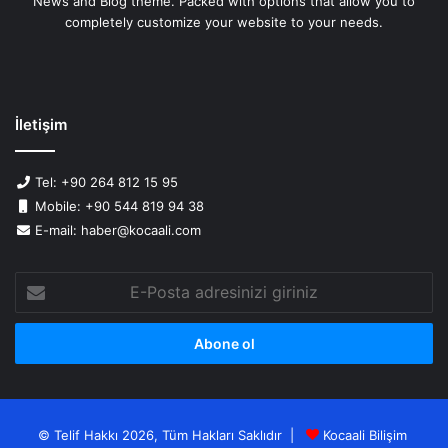
News and Blog theme. Packed with options that allow you to
completely customize your website to your needs.
İletişim
Tel: +90 264 812 15 95
Mobile: +90 544 819 94 38
E-mail: haber@kocaali.com
E-
Posta
adresinizi
giriniz
© Telif Hakkı 2026, Tüm Hakları Saklıdır |
Kocaali Bilişim