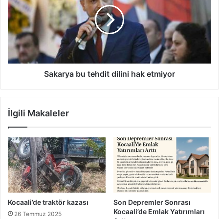
tehdit
dilini
hak
etmiyor
Sakarya bu tehdit dilini hak etmiyor
İlgili Makaleler
Kocaali’de traktör kazası
Son Depremler Sonrası
Kocaali’de Emlak Yatırımları
26 Temmuz 2025