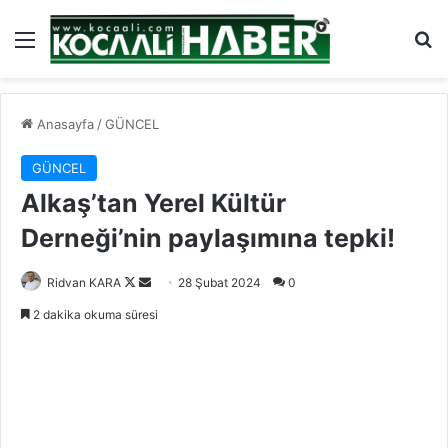
Menü
Ar
Anasayfa
/
GÜNCEL
GÜNCEL
Alkaş’tan Yerel Kültür
Derneği’nin paylaşımına tepki!
Follow
Bir
Ridvan KARA
28 Şubat 2024
0
on
e-
2 dakika okuma süresi
X
posta
göndermek