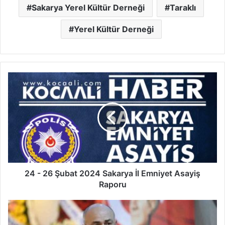
Sakarya Yerel Kültür Derneği
Taraklı
Yerel Kültür Derneği
24
-
26
Şubat
2024
Sakarya
İl
Emniyet
Asayiş
Raporu
24 - 26 Şubat 2024 Sakarya İl Emniyet Asayiş
Raporu
Sakarya
bu