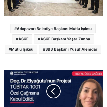
Adapazarı Belediye Başkanı Mutlu Işıksu
ASKF
ASKF Başkanı Yaşar Zımba
Mutlu Işıksu
SBB Başkanı Yusuf Alemdar
Devlet
Konservatuvarı’ndan
100.
Yıl
Özel
Projesi