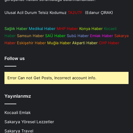
Ulusal Acil Durum Telsiz Kodumuz
TA2UTF
(Edanur ÇIRAK)
Sağlık Haber
Medikal Haber
MHP Haber
Konya Haber
Kocaeli
Haber
Samsun Haber
SAÜ Haber
Subü Haber
Emlak Haber
Sakarya
Haber
Eskişehir Haber
Muğla Haber
Akparti Haber
CHP Haber
Follow us
Error Can not Get Posts, Incorrect account info.
Yayınlarımız
Kocaali Emlak
Sakarya Yöresel Lezzetler
Sakarya Travel