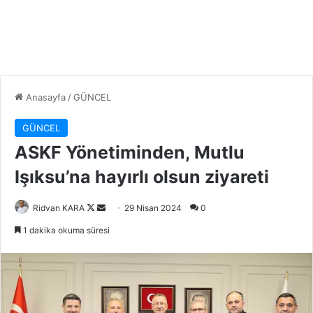
Anasayfa
/
GÜNCEL
GÜNCEL
ASKF Yönetiminden, Mutlu
Işıksu’na hayırlı olsun ziyareti
Follow
Bir
Ridvan KARA
29 Nisan 2024
0
on
e-
1 dakika okuma süresi
X
posta
göndermek