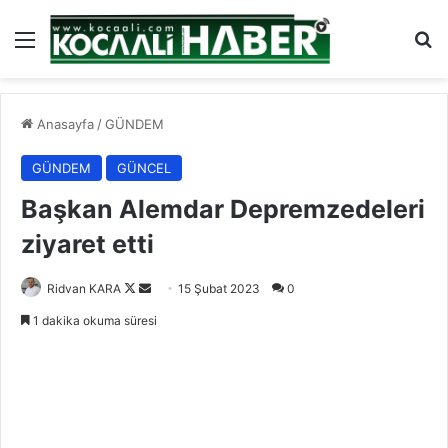
Menü
Ar
Anasayfa
/
GÜNDEM
GÜNDEM
GÜNCEL
Başkan Alemdar Depremzedeleri
ziyaret etti
Follow
Bir
Ridvan KARA
15 Şubat 2023
0
on
e-
1 dakika okuma süresi
X
posta
göndermek