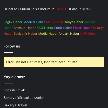
Ulusal Acil Durum Telsiz Kodumuz
TA2UTF
(Edanur ÇIRAK)
Sağlık Haber
Medikal Haber
MHP Haber
Konya Haber
Kocaeli
Haber
Samsun Haber
SAÜ Haber
Subü Haber
Emlak Haber
Sakarya
Haber
Eskişehir Haber
Muğla Haber
Akparti Haber
CHP Haber
Follow us
Error Can not Get Posts, Incorrect account info.
Yayınlarımız
Kocaali Emlak
Sakarya Yöresel Lezzetler
Sakarya Travel