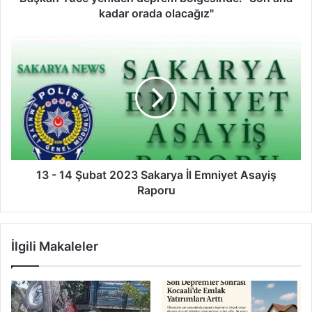
kadar orada olacağız"
13
-
14
Şubat
2023
Sakarya
İl
Emniyet
Asayiş
Raporu
13 - 14 Şubat 2023 Sakarya İl Emniyet Asayiş
Raporu
İlgili Makaleler