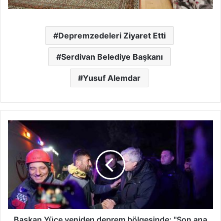
Depremzedeleri Ziyaret Etti
Serdivan Belediye Başkanı
Yusuf Alemdar
Başkan
Yüce
yeniden
deprem
bölgesinde:
"Son
ana
kadar
orada
olacağız"
Başkan Yüce yeniden deprem bölgesinde: "Son ana