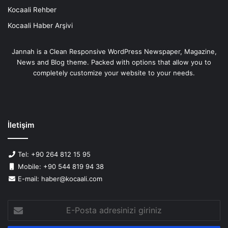
Kocaali Rehber
Kocaali Haber Arşivi
Jannah is a Clean Responsive WordPress Newspaper, Magazine,
News and Blog theme. Packed with options that allow you to
completely customize your website to your needs.
İletişim
Tel: +90 264 812 15 95
Mobile: +90 544 819 94 38
E-mail: haber@kocaali.com
E-
Posta
adresinizi