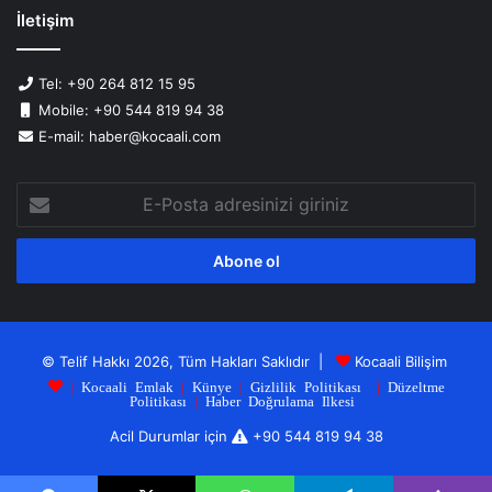
İletişim
Tel: +90 264 812 15 95
Mobile: +90 544 819 94 38
E-mail: haber@kocaali.com
E-
Posta
adresinizi
giriniz
© Telif Hakkı 2026, Tüm Hakları Saklıdır |
Kocaali Bilişim
|
Kocaali Emlak
|
Künye
|
Gizlilik Politikası
|
Düzeltme
Politikası
|
Haber Doğrulama Ilkesi
Acil Durumlar için
+90 544 819 94 38