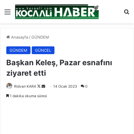
Menü
Ar
Anasayfa
/
GÜNDEM
GÜNDEM
GÜNCEL
Başkan Keleş, Pazar esnafını
ziyaret etti
Follow
Bir
Ridvan KARA
14 Ocak 2023
0
on
e-
1 dakika okuma süresi
X
posta
göndermek