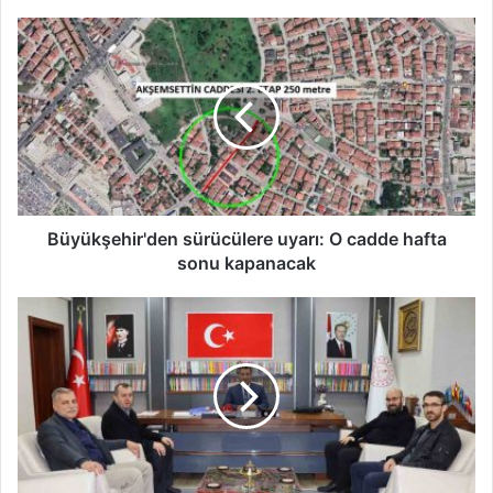
Büyükşehir'den
sürücülere
uyarı:
O
cadde
hafta
sonu
kapanacak
Büyükşehir'den sürücülere uyarı: O cadde hafta
sonu kapanacak
11.
Ufka
yolculuk
bilgi
ve
kültür
yarışması
tanıtım
ziyaretleri