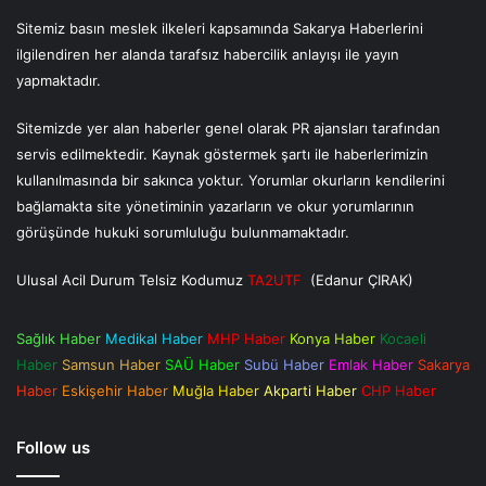
Sitemiz basın meslek ilkeleri kapsamında Sakarya Haberlerini
ilgilendiren her alanda tarafsız habercilik anlayışı ile yayın
yapmaktadır.
Sitemizde yer alan haberler genel olarak PR ajansları tarafından
servis edilmektedir. Kaynak göstermek şartı ile haberlerimizin
kullanılmasında bir sakınca yoktur. Yorumlar okurların kendilerini
bağlamakta site yönetiminin yazarların ve okur yorumlarının
görüşünde hukuki sorumluluğu bulunmamaktadır.
Ulusal Acil Durum Telsiz Kodumuz
TA2UTF
(Edanur ÇIRAK)
Sağlık Haber
Medikal Haber
MHP Haber
Konya Haber
Kocaeli
Haber
Samsun Haber
SAÜ Haber
Subü Haber
Emlak Haber
Sakarya
Haber
Eskişehir Haber
Muğla Haber
Akparti Haber
CHP Haber
Follow us