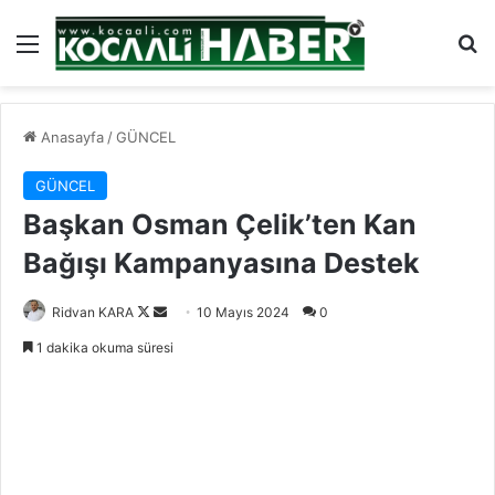
Menü
Ar
Anasayfa
/
GÜNCEL
GÜNCEL
Başkan Osman Çelik’ten Kan
Bağışı Kampanyasına Destek
Follow
Bir
Ridvan KARA
10 Mayıs 2024
0
on
e-
1 dakika okuma süresi
X
posta
göndermek