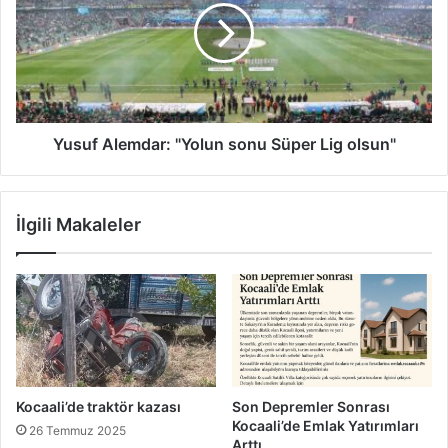
sonu
Süper
Lig
olsun"
Yusuf Alemdar: "Yolun sonu Süper Lig olsun"
İlgili Makaleler
Kocaali’de traktör kazası
Son Depremler Sonrası
Kocaali’de Emlak Yatırımları
26 Temmuz 2025
Arttı