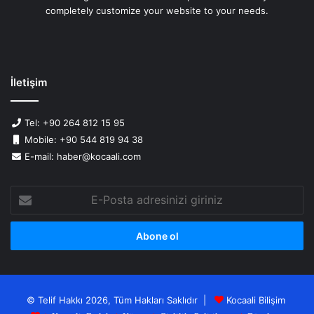
completely customize your website to your needs.
İletişim
Tel: +90 264 812 15 95
Mobile: +90 544 819 94 38
E-mail: haber@kocaali.com
E-
Posta
adresinizi
giriniz
© Telif Hakkı 2026, Tüm Hakları Saklıdır |
Kocaali Bilişim