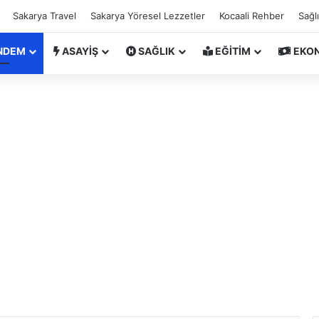
Sakarya Travel
Sakarya Yöresel Lezzetler
Kocaali Rehber
Sağl
NDEM
ASAYİŞ
SAĞLIK
EĞİTİM
EKO