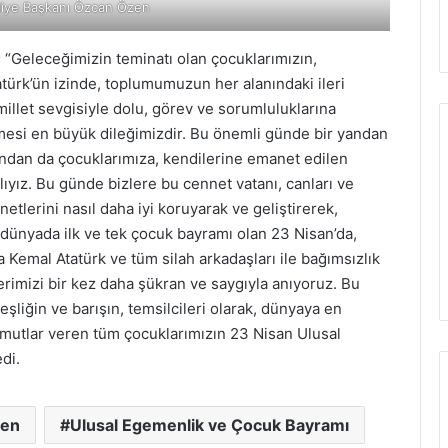
iye Başkanı Özcan Özen
 “Geleceğimizin teminatı olan çocuklarımızın,
ürk’ün izinde, toplumumuzun her alanındaki ileri
millet sevgisiyle dolu, görev ve sorumluluklarına
şmesi en büyük dileğimizdir. Bu önemli günde bir yandan
ndan da çocuklarımıza, kendilerine emanet edilen
yız. Bu günde bizlere bu cennet vatanı, canları ve
tlerini nasıl daha iyi koruyarak ve geliştirerek,
 dünyada ilk ve tek çocuk bayramı olan 23 Nisan’da,
 Kemal Atatürk ve tüm silah arkadaşları ile bağımsızlık
erimizi bir kez daha şükran ve saygıyla anıyoruz. Bu
şliğin ve barışın, temsilcileri olarak, dünyaya en
umutlar veren tüm çocuklarımızın 23 Nisan Ulusal
di.
zen
Ulusal Egemenlik ve Çocuk Bayramı