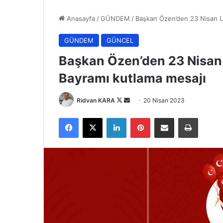
Anasayfa
/
GÜNDEM
/
Başkan Özen’den 23 Nisan U
GÜNDEM
GÜNCEL
Başkan Özen’den 23 Nisan
Bayramı kutlama mesajı
Follow
Bir
Ridvan KARA
20 Nisan 2023
on
e-
Facebook
X
LinkedIn
Pinterest
E-Posta ile paylaş
Yazdır
X
posta
göndermek