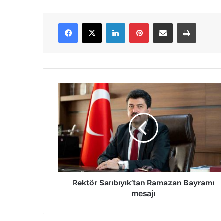
Facebook
X
LinkedIn
Pinterest
E-Posta ile paylaş
Yazdır
Rektör
Sarıbıyık’tan
Ramazan
Bayramı
mesajı
Rektör Sarıbıyık’tan Ramazan Bayramı
mesajı