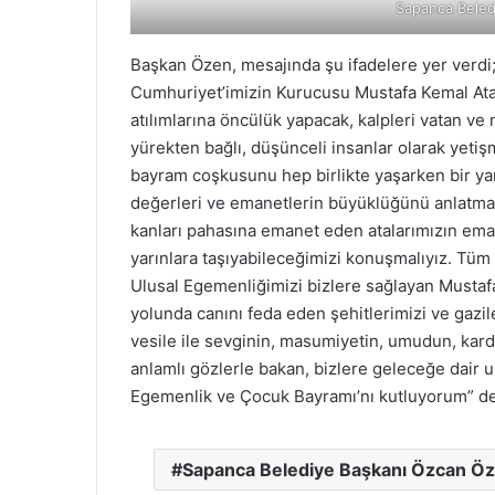
Sapanca Beled
Başkan Özen, mesajında şu ifadelere yer verdi;
Cumhuriyet’imizin Kurucusu Mustafa Kemal Atat
atılımlarına öncülük yapacak, kalpleri vatan ve 
yürekten bağlı, düşünceli insanlar olarak yeti
bayram coşkusunu hep birlikte yaşarken bir ya
değerleri ve emanetlerin büyüklüğünü anlatmalı
kanları pahasına emanet eden atalarımızın emane
yarınlara taşıyabileceğimizi konuşmalıyız. Tüm
Ulusal Egemenliğimizi bizlere sağlayan Mustafa
yolunda canını feda eden şehitlerimizi ve gazil
vesile ile sevginin, masumiyetin, umudun, karde
anlamlı gözlerle bakan, bizlere geleceğe dair 
Egemenlik ve Çocuk Bayramı’nı kutluyorum” de
Sapanca Belediye Başkanı Özcan Ö