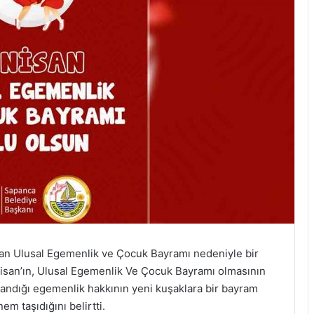
an Ulusal Egemenlik ve Çocuk Bayramı nedeniyle bir
isan’ın, Ulusal Egemenlik Ve Çocuk Bayramı olmasının
andığı egemenlik hakkının yeni kuşaklara bir bayram
m taşıdığını belirtti.