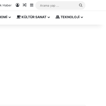
Kayıt Ol
Rastgele Makale
Kenar Bölmesi
Arama
ık Haber
yap
NOMİ
KÜLTÜR SANAT
TEKNOLOJİ
...