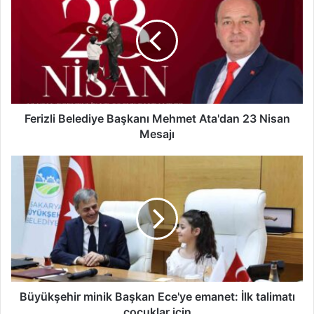
Başkanı
Mehmet
Ata'dan
23
Nisan
Mesajı
Ferizli Belediye Başkanı Mehmet Ata'dan 23 Nisan
Mesajı
Büyükşehir
minik
Başkan
Ece'ye
emanet:
İlk
talimatı
çocuklar
için
Büyükşehir minik Başkan Ece'ye emanet: İlk talimatı
çocuklar için