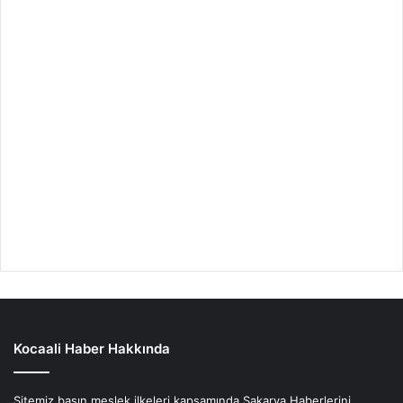
Kocaali Haber Hakkında
Sitemiz basın meslek ilkeleri kapsamında Sakarya Haberlerini