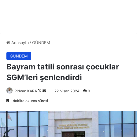
Anasayfa
/
GÜNDEM
GÜNDEM
Bayram tatili sonrası çocuklar
SGM’leri şenlendirdi
Follow
Bir
Ridvan KARA
22 Nisan 2024
0
on
e-
1 dakika okuma süresi
X
posta
göndermek