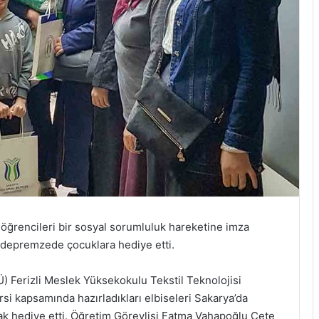
öğrencileri bir sosyal sorumluluk hareketine imza
ı depremzede çocuklara hediye etti.
) Ferizli Meslek Yüksekokulu Tekstil Teknolojisi
rsi kapsamında hazırladıkları elbiseleri Sakarya’da
k hediye etti. Öğretim Görevlisi Fatma Vahapoğlu Çete