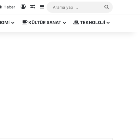
Kayıt Ol
Rastgele Makale
Kenar Bölmesi
Arama
ık Haber
yap
NOMİ
KÜLTÜR SANAT
TEKNOLOJİ
...