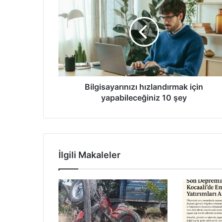
hızlandırmak
için
yapabileceğiniz
10
şey
Bilgisayarınızı hızlandırmak için
yapabileceğiniz 10 şey
İlgili Makaleler