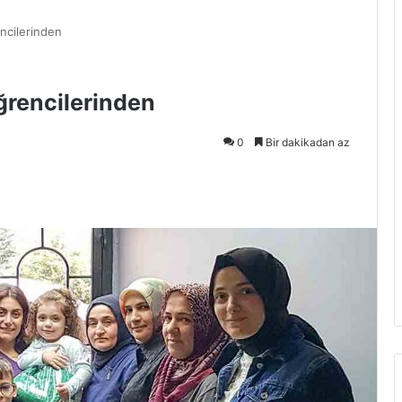
encilerinden
ğrencilerinden
0
Bir dakikadan az