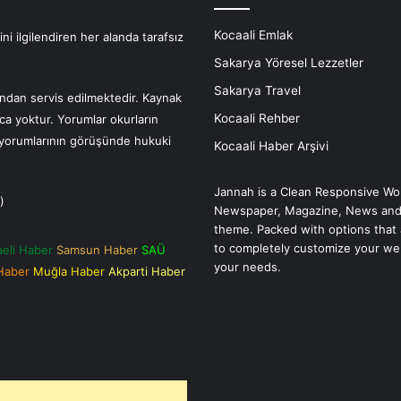
Kocaali Emlak
i ilgilendiren her alanda tarafsız
Sakarya Yöresel Lezzetler
Sakarya Travel
fından servis edilmektedir. Kaynak
Kocaali Rehber
nca yoktur. Yorumlar okurların
r yorumlarının görüşünde hukuki
Kocaali Haber Arşivi
Jannah is a Clean Responsive Wo
)
Newspaper, Magazine, News and
theme. Packed with options that 
to completely customize your we
aeli Haber
Samsun Haber
SAÜ
your needs.
 Haber
Muğla Haber
Akparti Haber