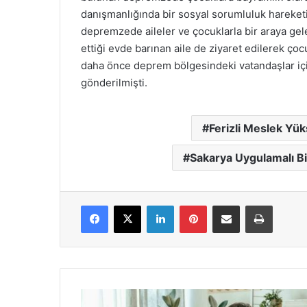
danışmanlığında bir sosyal sorumluluk hareketi
depremzede aileler ve çocuklarla bir araya gele
ettiği evde barınan aile de ziyaret edilerek ço
daha önce deprem bölgesindeki vatandaşlar için
gönderilmişti.
Ferizli Meslek Yü
Sakarya Uygulamalı Bi
Facebook
X
LinkedIn
Pinterest
E-Posta ile paylaş
Yazdır
Bilgisayarınızı