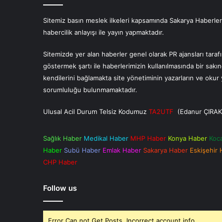
Sitemiz basın meslek ilkeleri kapsamında Sakarya Haberlerin
habercilik anlayışı ile yayın yapmaktadır.
Sitemizde yer alan haberler genel olarak PR ajansları tara
göstermek şartı ile haberlerimizin kullanılmasında bir sakı
kendilerini bağlamakta site yönetiminin yazarların ve oku
sorumluluğu bulunmamaktadır.
Ulusal Acil Durum Telsiz Kodumuz
TA2UTF
(Edanur ÇIRAK
Sağlık Haber
Medikal Haber
MHP Haber
Konya Haber
Koc
Haber
Subü Haber
Emlak Haber
Sakarya Haber
Eskişehir
CHP Haber
Follow us
Error Can not Get Posts, Incorrect account info.