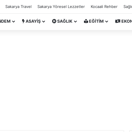
Sakarya Travel
Sakarya Yöresel Lezzetler
Kocaali Rehber
Sağl
NDEM
ASAYİŞ
SAĞLIK
EĞİTİM
EKO