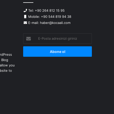
Tel: +90 264 812 15 95
Mobile: +90 544 819 94 38
E-mail: haber@kocaali.com
E-
Posta
adresinizi
giriniz
rdPress
 Blog
allow you
bsite to