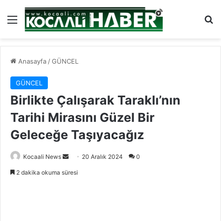
Menü
Ar
Anasayfa
/
GÜNCEL
GÜNCEL
Birlikte Çalışarak Taraklı’nın
Tarihi Mirasını Güzel Bir
Geleceğe Taşıyacağız
Bir
Kocaali News
20 Aralık 2024
0
e-
2 dakika okuma süresi
posta
göndermek