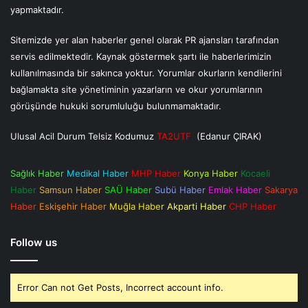
yapmaktadır.
Sitemizde yer alan haberler genel olarak PR ajansları tarafından
servis edilmektedir. Kaynak göstermek şartı ile haberlerimizin
kullanılmasında bir sakınca yoktur. Yorumlar okurların kendilerini
bağlamakta site yönetiminin yazarların ve okur yorumlarının
görüşünde hukuki sorumluluğu bulunmamaktadır.
Ulusal Acil Durum Telsiz Kodumuz
TA2UTF
(Edanur ÇIRAK)
Sağlık Haber
Medikal Haber
MHP Haber
Konya Haber
Kocaeli
Haber
Samsun Haber
SAÜ Haber
Subü Haber
Emlak Haber
Sakarya
Haber
Eskişehir Haber
Muğla Haber
Akparti Haber
CHP Haber
Follow us
Error Can not Get Posts, Incorrect account info.