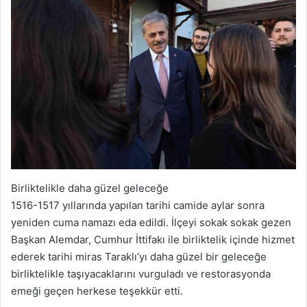
Birliktelikle daha güzel geleceğe
1516-1517 yıllarında yapılan tarihi camide aylar sonra
yeniden cuma namazı eda edildi. İlçeyi sokak sokak gezen
Başkan Alemdar, Cumhur İttifakı ile birliktelik içinde hizmet
ederek tarihi miras Taraklı’yı daha güzel bir geleceğe
birliktelikle taşıyacaklarını vurguladı ve restorasyonda
emeği geçen herkese teşekkür etti.