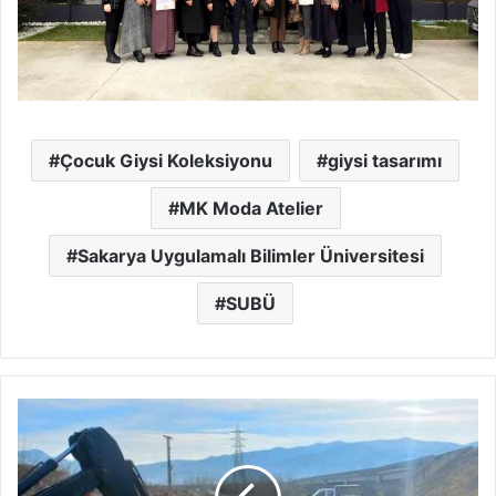
Çocuk Giysi Koleksiyonu
giysi tasarımı
MK Moda Atelier
Sakarya Uygulamalı Bilimler Üniversitesi
SUBÜ
Büyükşehir’den
Pamukova
Gökgöz
Mahallesi’nin