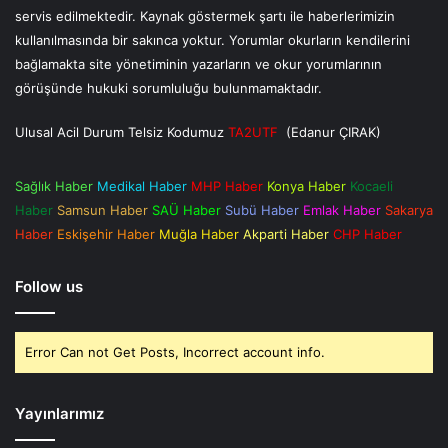
servis edilmektedir. Kaynak göstermek şartı ile haberlerimizin
kullanılmasında bir sakınca yoktur. Yorumlar okurların kendilerini
bağlamakta site yönetiminin yazarların ve okur yorumlarının
görüşünde hukuki sorumluluğu bulunmamaktadır.
Ulusal Acil Durum Telsiz Kodumuz
TA2UTF
(Edanur ÇIRAK)
Sağlık Haber
Medikal Haber
MHP Haber
Konya Haber
Kocaeli
Haber
Samsun Haber
SAÜ Haber
Subü Haber
Emlak Haber
Sakarya
Haber
Eskişehir Haber
Muğla Haber
Akparti Haber
CHP Haber
Follow us
Error Can not Get Posts, Incorrect account info.
Yayınlarımız