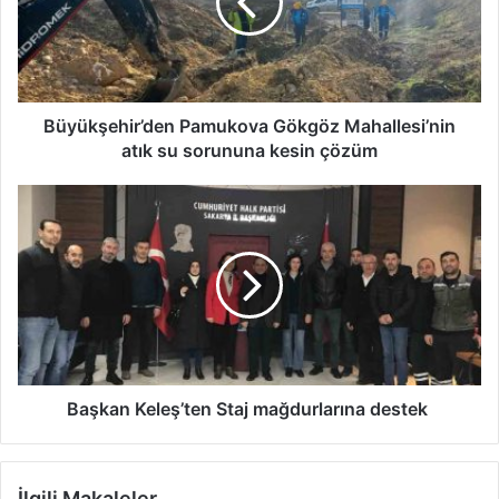
atık
su
sorununa
kesin
çözüm
Büyükşehir’den Pamukova Gökgöz Mahallesi’nin
atık su sorununa kesin çözüm
Başkan
Keleş’ten
Staj
mağdurlarına
destek
Başkan Keleş’ten Staj mağdurlarına destek
İlgili Makaleler