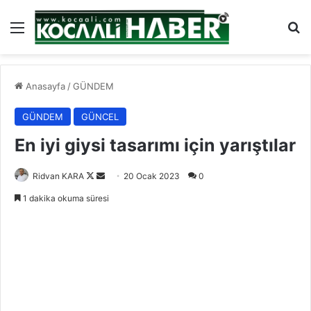
Menü
Ar
Anasayfa
/
GÜNDEM
GÜNDEM
GÜNCEL
En iyi giysi tasarımı için yarıştılar
Follow
Bir
Ridvan KARA
20 Ocak 2023
0
on
e-
1 dakika okuma süresi
X
posta
göndermek