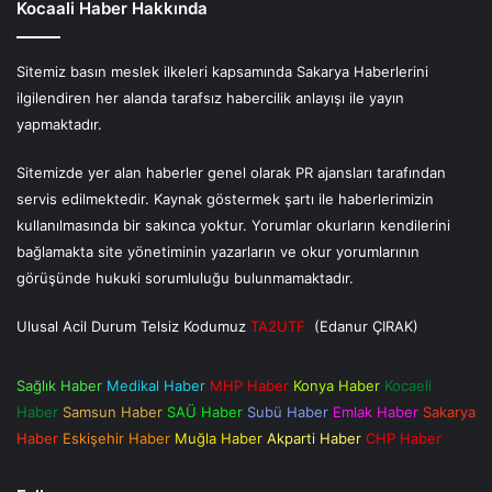
Kocaali Haber Hakkında
Sitemiz basın meslek ilkeleri kapsamında Sakarya Haberlerini
ilgilendiren her alanda tarafsız habercilik anlayışı ile yayın
yapmaktadır.
Sitemizde yer alan haberler genel olarak PR ajansları tarafından
servis edilmektedir. Kaynak göstermek şartı ile haberlerimizin
kullanılmasında bir sakınca yoktur. Yorumlar okurların kendilerini
bağlamakta site yönetiminin yazarların ve okur yorumlarının
görüşünde hukuki sorumluluğu bulunmamaktadır.
Ulusal Acil Durum Telsiz Kodumuz
TA2UTF
(Edanur ÇIRAK)
Sağlık Haber
Medikal Haber
MHP Haber
Konya Haber
Kocaeli
Haber
Samsun Haber
SAÜ Haber
Subü Haber
Emlak Haber
Sakarya
Haber
Eskişehir Haber
Muğla Haber
Akparti Haber
CHP Haber