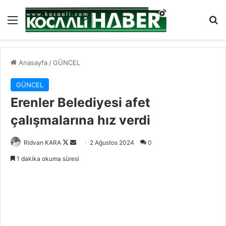
Menü
Ar
Anasayfa
/
GÜNCEL
GÜNCEL
Erenler Belediyesi afet
çalışmalarına hız verdi
Follow
Bir
Ridvan KARA
2 Ağustos 2024
0
on
e-
1 dakika okuma süresi
X
posta
göndermek