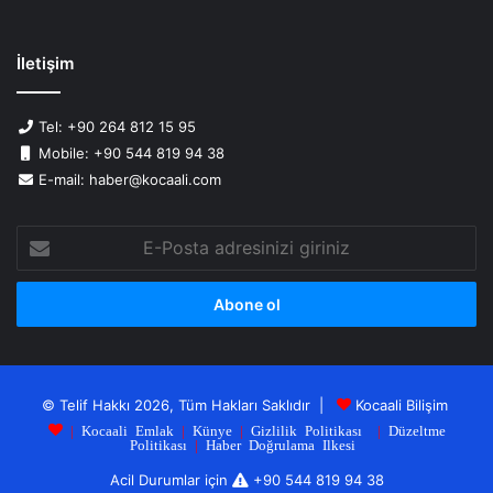
İletişim
Tel: +90 264 812 15 95
Mobile: +90 544 819 94 38
E-mail: haber@kocaali.com
E-
Posta
adresinizi
giriniz
© Telif Hakkı 2026, Tüm Hakları Saklıdır |
Kocaali Bilişim
|
Kocaali Emlak
|
Künye
|
Gizlilik Politikası
|
Düzeltme
Politikası
|
Haber Doğrulama Ilkesi
Acil Durumlar için
+90 544 819 94 38