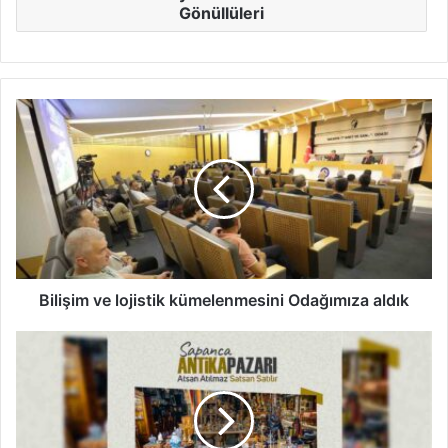
Gönüllüleri
Bilişim
ve
lojistik
kümelenmesini
Odağımıza
aldık
Bilişim ve lojistik kümelenmesini Odağımıza aldık
Sapanca
Antika
Pazarı
açılıyor