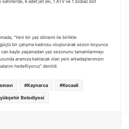
sahillerde, 6 adet jet ski, 1 ATV ve 1 zodiac bot
mada, “Yeni bir yaz dönemi ile birlikte
n güçlü bir çalışma kadrosu oluşturarak sezon boyunca
 Hiç can kaybı yaşamadan yaz sezonunu tamamlanmayı
ucunda aramıza katılacak olan yeni arkadaşlarımızın
alarını hedefliyoruz” denildi.
sınavı
Kaynarca
Kocaali
yükşehir Belediyesi