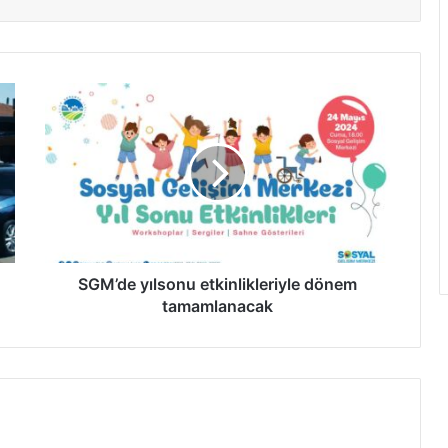
SGM’de
yılsonu
etkinlikleriyle
dönem
tamamlanacak
SGM’de yılsonu etkinlikleriyle dönem
tamamlanacak