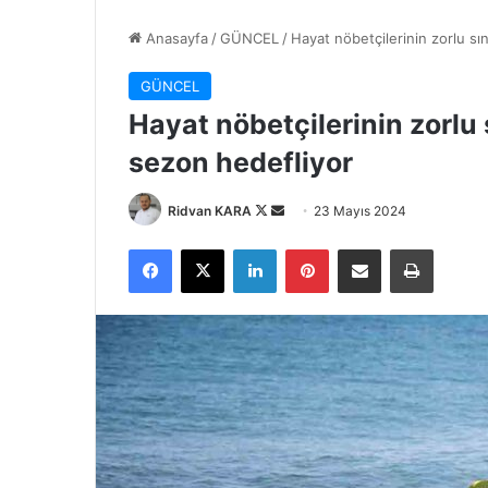
Anasayfa
/
GÜNCEL
/
Hayat nöbetçilerinin zorlu sı
GÜNCEL
Hayat nöbetçilerinin zorlu 
sezon hedefliyor
Follow
Bir
Ridvan KARA
23 Mayıs 2024
on
e-
Facebook
X
LinkedIn
Pinterest
E-Posta ile paylaş
Yazdır
X
posta
göndermek