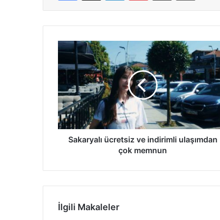
Sakaryalı
ücretsiz
ve
indirimli
ulaşımdan
çok
memnun
Sakaryalı ücretsiz ve indirimli ulaşımdan
çok memnun
İlgili Makaleler