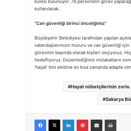
kulesi bulunuyor. 76 personelin görev yapacağı 
kullanılacak.
“Can güvenliği birinci önceliğimiz”
Büyükşehir Belediyesi tarafından yapılan açıkla
vatandaşlarımızın huzuru ve can güvenliği içi
görevinin başında olacak kişileri seçiyoruz.
hedefliyoruz. Düzenlediğimiz mülakatların son
‘hayat’ timi ekibine en kısa zamanda adapte olm
Hayat nöbetçilerinin zorlu 
Sakarya Bü
Facebook
X
LinkedIn
Pinterest
E-Posta ile paylaş
Yazdır