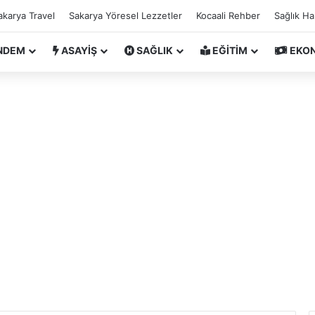
akarya Travel
Sakarya Yöresel Lezzetler
Kocaali Rehber
Sağlık H
NDEM
ASAYİŞ
SAĞLIK
EĞİTİM
EKO