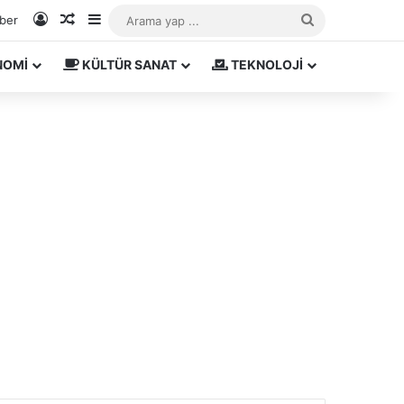
Kayıt Ol
Rastgele Makale
Kenar Bölmesi
Arama
aber
yap
NOMİ
KÜLTÜR SANAT
TEKNOLOJİ
...