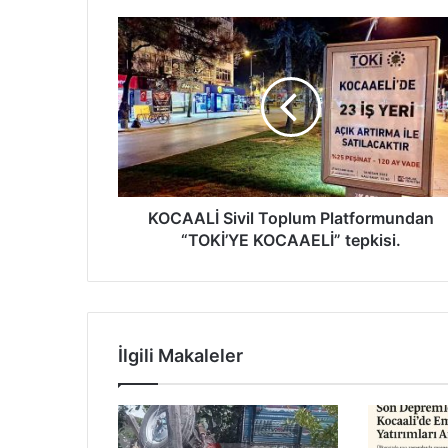
KOCAALİ
Sivil
Toplum
Platformundan
“TOKİ’YE
KOCAAELİ”
tepkisi.
KOCAALİ Sivil Toplum Platformundan
“TOKİ’YE KOCAAELİ” tepkisi.
İlgili Makaleler