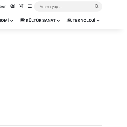
Kayıt Ol
Rastgele Makale
Kenar Bölmesi
Arama
aber
yap
NOMİ
KÜLTÜR SANAT
TEKNOLOJİ
...