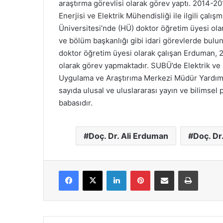
araştırma görevlisi olarak görev yaptı. 2014-20
Enerjisi ve Elektrik Mühendisliği ile ilgili çalış
Üniversitesi’nde (HÜ) doktor öğretim üyesi ola
ve bölüm başkanlığı gibi idari görevlerde bul
doktor öğretim üyesi olarak çalışan Erduman, 
olarak görev yapmaktadır. SUBÜ’de Elektrik ve 
Uygulama ve Araştırıma Merkezi Müdür Yardımc
sayıda ulusal ve uluslararası yayın ve bilimsel
babasıdır.
Doç. Dr. Ali Erduman
Doç. Dr
Facebook
X
LinkedIn
Pinterest
E-Posta ile paylaş
Yazdır