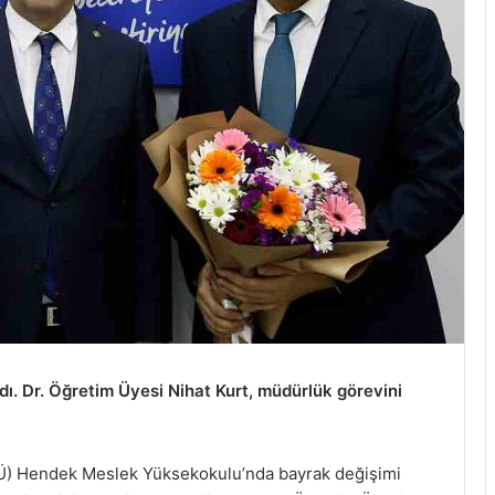
 Dr. Öğretim Üyesi Nihat Kurt, müdürlük görevini
BÜ) Hendek Meslek Yüksekokulu’nda bayrak değişimi