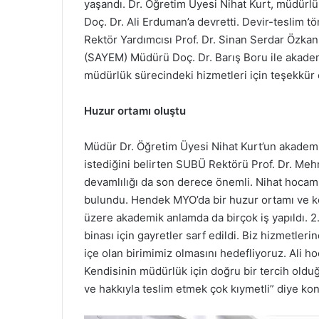
yaşandı. Dr. Öğretim Üyesi Nihat Kurt, müdürlü
Doç. Dr. Ali Erduman’a devretti. Devir-teslim 
Rektör Yardımcısı Prof. Dr. Sinan Serdar Özk
(SAYEM) Müdürü Doç. Dr. Barış Boru ile akademisy
müdürlük sürecindeki hizmetleri için teşekkür e
Huzur ortamı oluştu
Müdür Dr. Öğretim Üyesi Nihat Kurt’un akademi
istediğini belirten SUBÜ Rektörü Prof. Dr. Mehm
devamlılığı da son derece önemli. Nihat hocamı
bulundu. Hendek MYO’da bir huzur ortamı ve ke
üzere akademik anlamda da birçok iş yapıldı. 2
binası için gayretler sarf edildi. Biz hizmet
içe olan birimimiz olmasını hedefliyoruz. Ali ho
Kendisinin müdürlük için doğru bir tercih old
ve hakkıyla teslim etmek çok kıymetli” diye ko