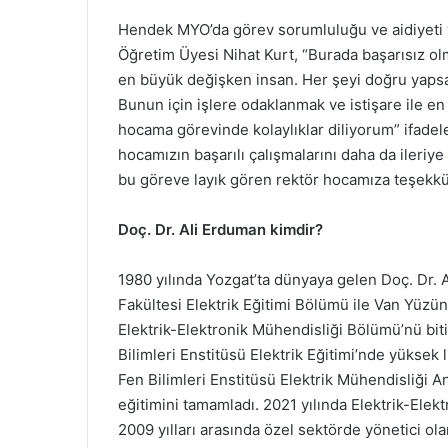
Hendek MYO’da görev sorumluluğu ve aidiyeti 
Öğretim Üyesi Nihat Kurt, “Burada başarısız olm
en büyük değişken insan. Her şeyi doğru yaps
Bunun için işlere odaklanmak ve istişare ile e
hocama görevinde kolaylıklar diliyorum” ifadeler
hocamızın başarılı çalışmalarını daha da ileriy
bu göreve layık gören rektör hocamıza teşekkü
Doç. Dr. Ali Erduman kimdir?
1980 yılında Yozgat’ta dünyaya gelen Doç. Dr. 
Fakültesi Elektrik Eğitimi Bölümü ile Van Yüzü
Elektrik-Elektronik Mühendisliği Bölümü’nü bit
Bilimleri Enstitüsü Elektrik Eğitimi’nde yüksek 
Fen Bilimleri Enstitüsü Elektrik Mühendisliği A
eğitimini tamamladı. 2021 yılında Elektrik-Elek
2009 yılları arasında özel sektörde yönetici ol