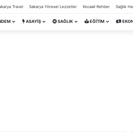
akarya Travel
Sakarya Yöresel Lezzetler
Kocaali Rehber
Sağlık H
NDEM
ASAYİŞ
SAĞLIK
EĞİTİM
EKO