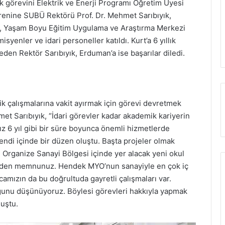
k görevini Elektrik ve Enerji Programı Öğretim Üyesi
törenine SUBÜ Rektörü Prof. Dr. Mehmet Sarıbıyık,
an, Yaşam Boyu Eğitim Uygulama ve Araştırma Merkezi
enler ve idari personeller katıldı. Kurt’a 6 yıllık
den Rektör Sarıbıyık, Erduman’a ise başarılar diledi.
k çalışmalarına vakit ayırmak için görevi devretmek
et Sarıbıyık, “İdari görevler kadar akademik kariyerin
z 6 yıl gibi bir süre boyunca önemli hizmetlerde
ndi içinde bir düzen oluştu. Başta projeler olmak
. Organize Sanayi Bölgesi içinde yer alacak yeni okul
lerinden memnunuz. Hendek MYO’nun sanayiyle en çok iç
camızın da bu doğrultuda gayretli çalışmaları var.
uğunu düşünüyoruz. Böylesi görevleri hakkıyla yapmak
nuştu.