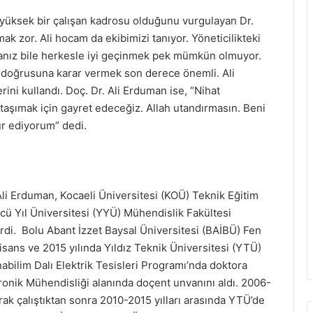
yüksek bir çalışan kadrosu olduğunu vurgulayan Dr.
ak zor. Ali hocam da ekibimizi tanıyor. Yöneticilikteki
anız bile herkesle iyi geçinmek pek mümkün olmuyor.
n doğrusuna karar vermek son derece önemli. Ali
ini kullandı. Doç. Dr. Ali Erduman ise, “Nihat
e taşımak için gayret edeceğiz. Allah utandırmasın. Beni
r ediyorum” dedi.
Ali Erduman, Kocaeli Üniversitesi (KOÜ) Teknik Eğitim
ncü Yıl Üniversitesi (YYÜ) Mühendislik Fakültesi
irdi. Bolu Abant İzzet Baysal Üniversitesi (BAİBÜ) Fen
lisans ve 2015 yılında Yıldız Teknik Üniversitesi (YTÜ)
nabilim Dalı Elektrik Tesisleri Programı’nda doktora
tronik Mühendisliği alanında doçent unvanını aldı. 2006-
arak çalıştıktan sonra 2010-2015 yılları arasında YTÜ’de