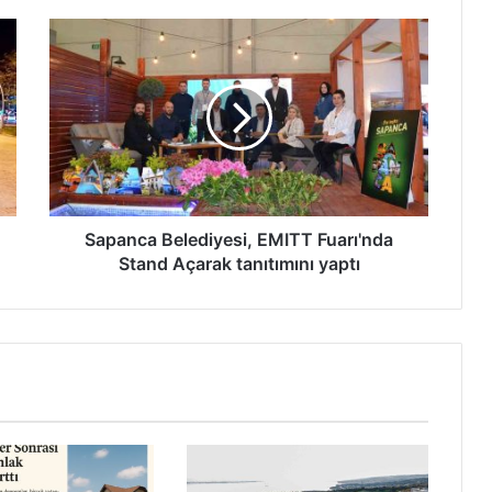
Sapanca
Belediyesi,
EMITT
Fuarı'nda
Stand
Açarak
tanıtımını
yaptı
Sapanca Belediyesi, EMITT Fuarı'nda
Stand Açarak tanıtımını yaptı