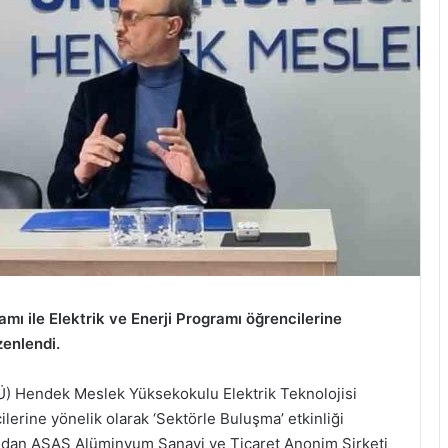
ı ile Elektrik ve Enerji Programı öğrencilerine
zenlendi.
Ü) Hendek Meslek Yüksekokulu Elektrik Teknolojisi
ilerine yönelik olarak ‘Sektörle Buluşma’ etkinliği
ndan ASAŞ Alüminyum Sanayi ve Ticaret Anonim Şirketi