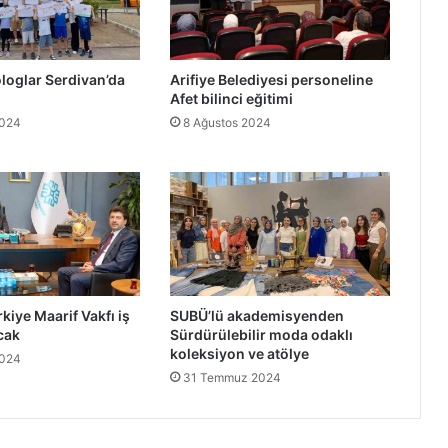
loglar Serdivan’da
Arifiye Belediyesi personeline
Afet bilinci eğitimi
2024
8 Ağustos 2024
kiye Maarif Vakfı iş
SUBÜ’lü akademisyenden
cak
Sürdürülebilir moda odaklı
koleksiyon ve atölye
2024
31 Temmuz 2024