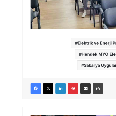
Elektrik ve Enerji 
Hendek MYO Elekt
Sakarya Uygulam
Facebook
X
LinkedIn
Pinterest
E-Posta ile paylaş
Yazdır