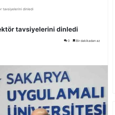
tavsiyelerini dinledi
tör tavsiyelerini dinledi
0
Bir dakikadan az