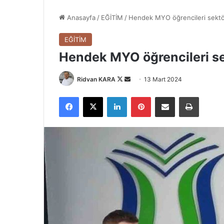
Anasayfa
/
EĞİTİM
/
Hendek MYO öğrencileri sektör 
EĞİTİM
Hendek MYO öğrencileri sek
Follow
Bir
Ridvan KARA
13 Mart 2024
on
e-
Facebook
X
LinkedIn
Pinterest
E-Posta ile paylaş
Yazdır
X
posta
göndermek