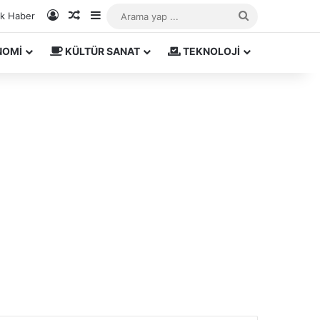
Kayıt Ol
Rastgele Makale
Kenar Bölmesi
Arama
ık Haber
yap
NOMİ
KÜLTÜR SANAT
TEKNOLOJİ
...