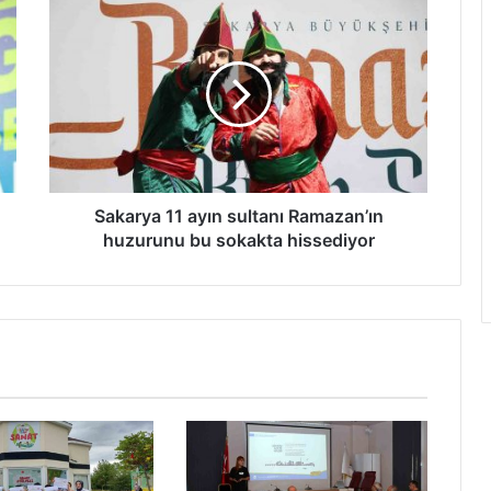
Sakarya
11
ayın
sultanı
Ramazan’ın
huzurunu
bu
sokakta
hissediyor
Sakarya 11 ayın sultanı Ramazan’ın
huzurunu bu sokakta hissediyor