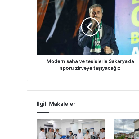
Modern
saha
ve
tesislerle
Sakarya’da
sporu
zirveye
taşıyacağız
Modern saha ve tesislerle Sakarya’da
sporu zirveye taşıyacağız
İlgili Makaleler