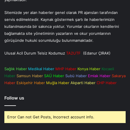
Sitemizde yer alan haberler genel olarak PR ajansları tarafından
servis edilmektedir. Kaynak göstermek şartı ile haberlerimizin
kullanılmasında bir sakınca yoktur. Yorumlar okurların kendilerini
bağlamakta site yönetiminin yazarların ve okur yorumlarının
görüşünde hukuki sorumluluğu bulunmamaktadır.
Ulusal Acil Durum Telsiz Kodumuz
TA2UTF
(Edanur ÇIRAK)
Sağlık Haber
Medikal Haber
MHP Haber
Konya Haber
Kocaeli
Haber
Samsun Haber
SAÜ Haber
Subü Haber
Emlak Haber
Sakarya
Haber
Eskişehir Haber
Muğla Haber
Akparti Haber
CHP Haber
Follow us
Error Can not Get Posts, Incorrect account info.