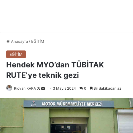
Anasayfa
/
EĞİTİM
EĞİTİM
Hendek MYO’dan TÜBİTAK
RUTE’ye teknik gezi
Follow
Bir
Ridvan KARA
3 Mayıs 2024
0
Bir dakikadan az
on
e-
X
posta
göndermek