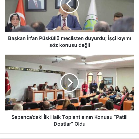
duyurdu;
İşçi
kıyımı
söz
konusu
değil
Başkan İrfan Püsküllü meclisten duyurdu; İşçi kıyımı
söz konusu değil
Sapanca’daki
İlk
Halk
Toplantısının
Konusu
“Patili
Dostlar”
Oldu
Sapanca’daki İlk Halk Toplantısının Konusu “Patili
Dostlar” Oldu