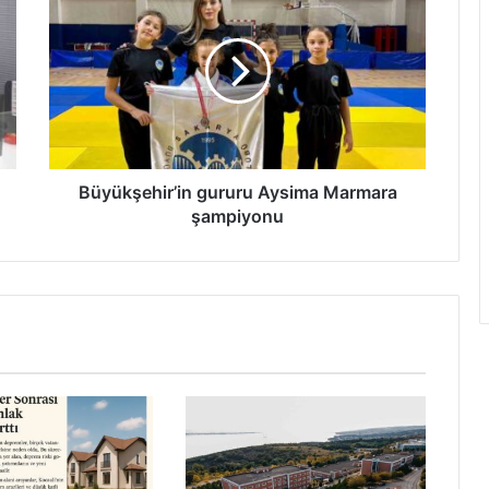
gururu
Aysima
Marmara
şampiyonu
Büyükşehir’in gururu Aysima Marmara
şampiyonu