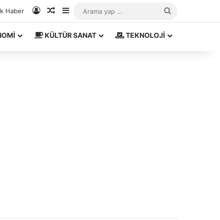
Kayıt Ol
Rastgele Makale
Kenar Bölmesi
Arama
ık Haber
yap
NOMİ
KÜLTÜR SANAT
TEKNOLOJİ
...