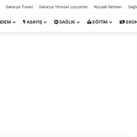
Sakarya Travel
Sakarya Yöresel Lezzetler
Kocaali Rehber
Sağl
NDEM
ASAYİŞ
SAĞLIK
EĞİTİM
EKO