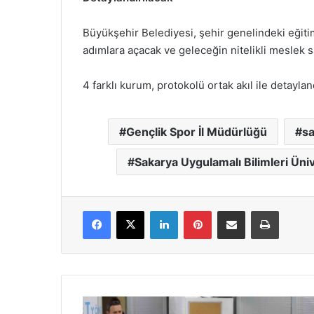
Büyükşehir Belediyesi, şehir genelindeki eğitim
adımlara açacak ve geleceğin nitelikli meslek s
4 farklı kurum, protokolü ortak akıl ile detayl
Gençlik Spor İl Müdürlüğü
sa
Sakarya Uygulamalı Bilimleri Üniv
Facebook
X
LinkedIn
Pinterest
E-Posta ile paylaş
Yazdır
Erenler’de