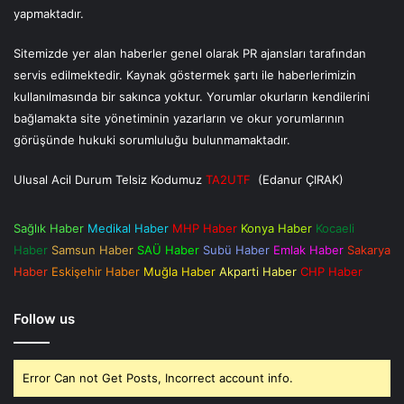
yapmaktadır.
Sitemizde yer alan haberler genel olarak PR ajansları tarafından
servis edilmektedir. Kaynak göstermek şartı ile haberlerimizin
kullanılmasında bir sakınca yoktur. Yorumlar okurların kendilerini
bağlamakta site yönetiminin yazarların ve okur yorumlarının
görüşünde hukuki sorumluluğu bulunmamaktadır.
Ulusal Acil Durum Telsiz Kodumuz
TA2UTF
(Edanur ÇIRAK)
Sağlık Haber
Medikal Haber
MHP Haber
Konya Haber
Kocaeli
Haber
Samsun Haber
SAÜ Haber
Subü Haber
Emlak Haber
Sakarya
Haber
Eskişehir Haber
Muğla Haber
Akparti Haber
CHP Haber
Follow us
Error Can not Get Posts, Incorrect account info.