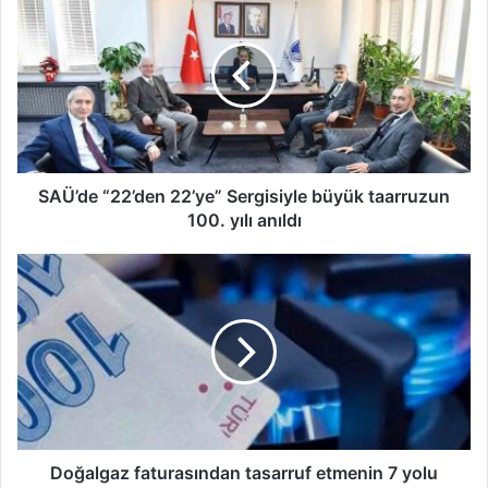
“22’den
22’ye”
Sergisiyle
büyük
taarruzun
100.
yılı
anıldı
SAÜ’de “22’den 22’ye” Sergisiyle büyük taarruzun
100. yılı anıldı
Doğalgaz
faturasından
tasarruf
etmenin
7
yolu
Doğalgaz faturasından tasarruf etmenin 7 yolu