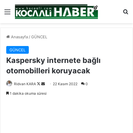
Menü
Ar
Anasayfa
/
GÜNCEL
GÜNCEL
Kaspersky internete bağlı
otomobilleri koruyacak
Follow
Bir
Ridvan KARA
22 Kasım 2022
0
on
e-
1 dakika okuma süresi
X
posta
göndermek