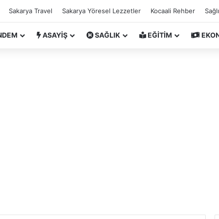
Sakarya Travel
Sakarya Yöresel Lezzetler
Kocaali Rehber
Sağl
NDEM
ASAYİŞ
SAĞLIK
EĞİTİM
EKO