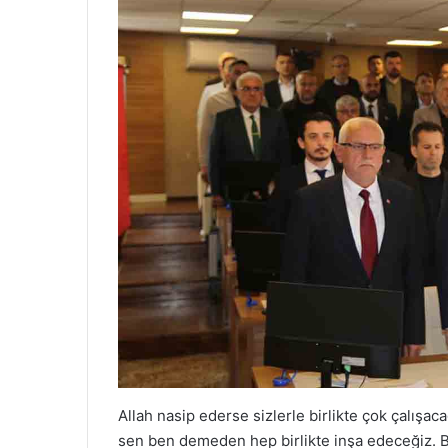
Allah nasip ederse sizlerle birlikte çok çalışac
sen ben demeden hep birlikte inşa edeceğiz. B