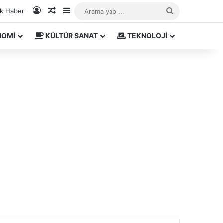
Kayıt Ol
Rastgele Makale
Kenar Bölmesi
Arama
ık Haber
yap
NOMİ
KÜLTÜR SANAT
TEKNOLOJİ
...