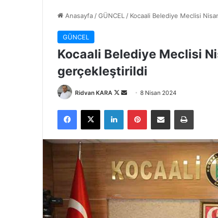
Anasayfa
/
GÜNCEL
/
Kocaali Belediye Meclisi Nisan
GÜNCEL
Kocaali Belediye Meclisi Ni
gerçekleştirildi
Follow
Bir
Ridvan KARA
8 Nisan 2024
on
e-
Facebook
X
LinkedIn
Pinterest
E-Posta ile paylaş
Yazdır
X
posta
göndermek