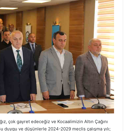
ağız, çok gayret edeceğiz ve Kocaalimizin Altın Çağını
u duygu ve düşünlerle 2024-2029 meclis çalışma yılı;