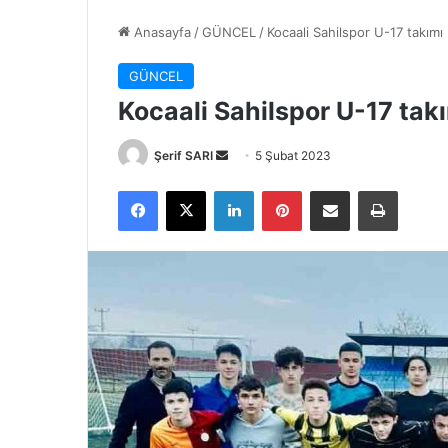
Anasayfa
/
GÜNCEL
/
Kocaali Sahilspor U-17 takımı 
GÜNCEL
Kocaali Sahilspor U-17 takı
Bir
Şerif SARI
5 Şubat 2023
e-
Facebook
X
LinkedIn
Pinterest
E-Posta ile paylaş
Yazdır
posta
göndermek