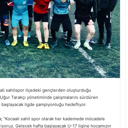
ali sahilspor ilçedeki gençlerden oluşturduğu
r. Uğur Tarakçı yönetiminde çalışmalarını sürdüren
a başlayacak ligde şampiyonluğu hedefliyor.
da; “Kocaali sahil spor olarak her kademede mücadele
iyoruz. Gelecek hafta başlayacak U-17 ligine hocamızın