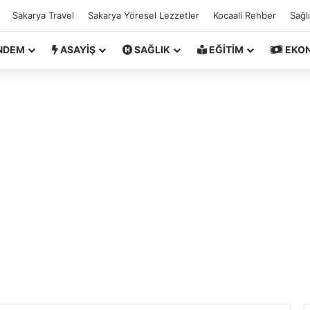
Sakarya Travel
Sakarya Yöresel Lezzetler
Kocaali Rehber
Sağl
NDEM
ASAYİŞ
SAĞLIK
EĞİTİM
EKO