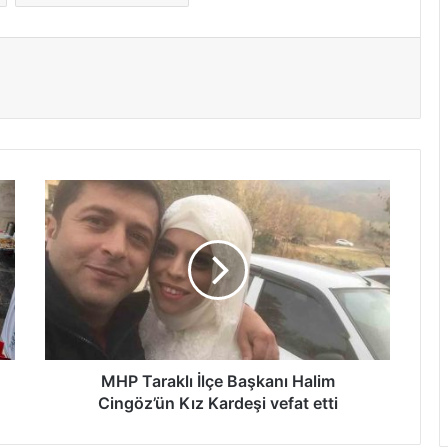
MHP
Taraklı
İlçe
Başkanı
Halim
Cingöz’ün
Kız
Kardeşi
vefat
etti
MHP Taraklı İlçe Başkanı Halim
Cingöz’ün Kız Kardeşi vefat etti