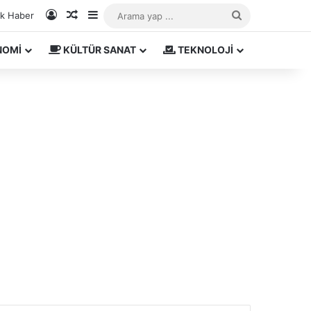
Kayıt Ol
Rastgele Makale
Kenar Bölmesi
Arama
ık Haber
yap
NOMİ
KÜLTÜR SANAT
TEKNOLOJİ
...