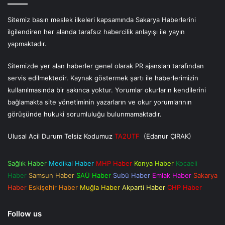
Sitemiz basın meslek ilkeleri kapsamında Sakarya Haberlerini
ilgilendiren her alanda tarafsız habercilik anlayışı ile yayın
yapmaktadır.
Sitemizde yer alan haberler genel olarak PR ajansları tarafından
servis edilmektedir. Kaynak göstermek şartı ile haberlerimizin
kullanılmasında bir sakınca yoktur. Yorumlar okurların kendilerini
bağlamakta site yönetiminin yazarların ve okur yorumlarının
görüşünde hukuki sorumluluğu bulunmamaktadır.
Ulusal Acil Durum Telsiz Kodumuz
TA2UTF
(Edanur ÇIRAK)
Sağlık Haber
Medikal Haber
MHP Haber
Konya Haber
Kocaeli
Haber
Samsun Haber
SAÜ Haber
Subü Haber
Emlak Haber
Sakarya
Haber
Eskişehir Haber
Muğla Haber
Akparti Haber
CHP Haber
Follow us