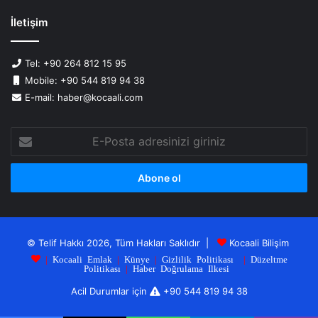
İletişim
Tel: +90 264 812 15 95
Mobile: +90 544 819 94 38
E-mail: haber@kocaali.com
E-
Posta
adresinizi
giriniz
© Telif Hakkı 2026, Tüm Hakları Saklıdır |
Kocaali Bilişim
|
Kocaali Emlak
|
Künye
|
Gizlilik Politikası
|
Düzeltme
Politikası
|
Haber Doğrulama Ilkesi
Acil Durumlar için
+90 544 819 94 38