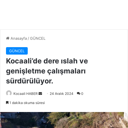
Anasayfa
/
GÜNCEL
GÜNCEL
Kocaali’de dere ıslah ve
genişletme çalışmaları
sürdürülüyor.
Bir
Kocaali HABER
24 Aralık 2024
0
e-
1 dakika okuma süresi
posta
göndermek