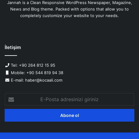
Jannah is a Clean Responsive WordPress Newspaper, Magazine,
News and Blog theme. Packed with options that allow you to
completely customize your website to your needs.
İletişim
Tel: +90 264 812 15 95
Mobile: +90 544 819 94 38
E-mail: haber@kocaali.com
E-
Posta
adresinizi
giriniz