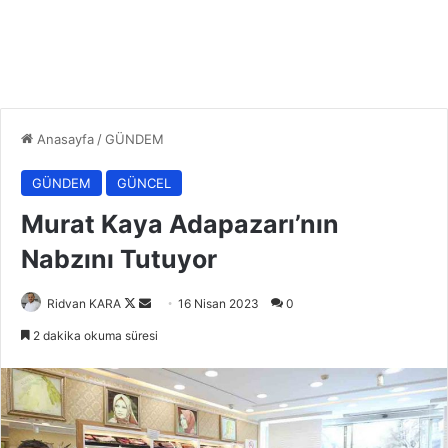
Anasayfa
/
GÜNDEM
GÜNDEM
GÜNCEL
Murat Kaya Adapazarı’nın
Nabzını Tutuyor
Follow
Bir
Ridvan KARA
16 Nisan 2023
0
on
e-
2 dakika okuma süresi
X
posta
göndermek