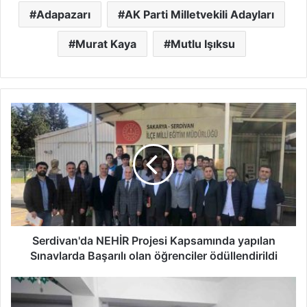
Adapazarı
AK Parti Milletvekili Adayları
Murat Kaya
Mutlu Işıksu
Serdivan'da
NEHİR
Projesi
Kapsamında
yapılan
Sınavlarda
Başarılı
olan
öğrenciler
ödüllendirildi
Serdivan'da NEHİR Projesi Kapsamında yapılan
Sınavlarda Başarılı olan öğrenciler ödüllendirildi
Başkan
Yüce'den