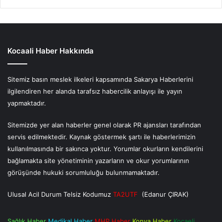
Kocaali Haber Hakkında
Sitemiz basın meslek ilkeleri kapsamında Sakarya Haberlerini
ilgilendiren her alanda tarafsız habercilik anlayışı ile yayın
yapmaktadır.
Sitemizde yer alan haberler genel olarak PR ajansları tarafından
servis edilmektedir. Kaynak göstermek şartı ile haberlerimizin
kullanılmasında bir sakınca yoktur. Yorumlar okurların kendilerini
bağlamakta site yönetiminin yazarların ve okur yorumlarının
görüşünde hukuki sorumluluğu bulunmamaktadır.
Ulusal Acil Durum Telsiz Kodumuz
TA2UTF
(Edanur ÇIRAK)
Sağlık Haber
Medikal Haber
MHP Haber
Konya Haber
Kocaeli