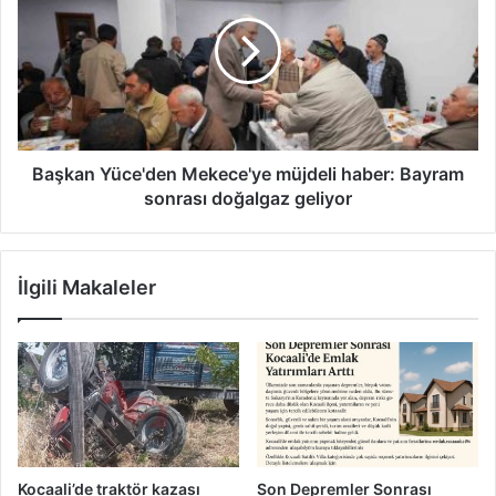
Mekece'ye
müjdeli
haber:
Bayram
sonrası
doğalgaz
geliyor
Başkan Yüce'den Mekece'ye müjdeli haber: Bayram
sonrası doğalgaz geliyor
İlgili Makaleler
Kocaali’de traktör kazası
Son Depremler Sonrası