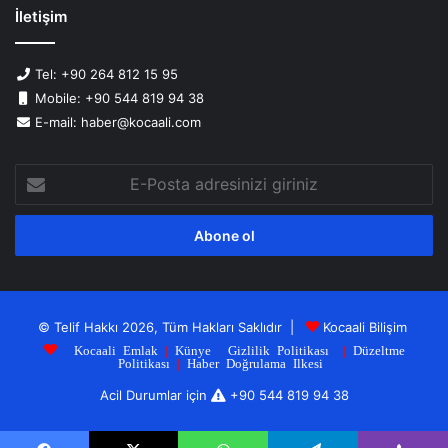
İletişim
Tel: +90 264 812 15 95
Mobile: +90 544 819 94 38
E-mail: haber@kocaali.com
E-
Posta
adresinizi
giriniz
© Telif Hakkı 2026, Tüm Hakları Saklıdır |
Kocaali Bilişim
|
Kocaali Emlak
|
Künye
|
Gizlilik Politikası
|
Düzeltme
Politikası
|
Haber Doğrulama Ilkesi
Acil Durumlar için
+90 544 819 94 38