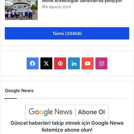
Minik Arkeologlar Serdivan’da yetişiyor
8 Ağustos 2024
Tümü (33456)
Facebook
X
Pinterest
LinkedIn
YouTube
Instagram
Google News
Güncel haberleri takip etmek için Google News
listemize abone olun!