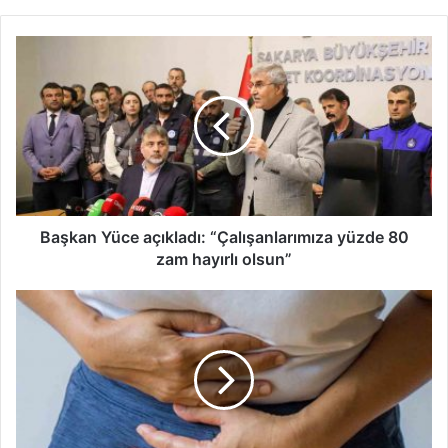
Başkan
Yüce
açıkladı:
“Çalışanlarımıza
yüzde
80
zam
hayırlı
olsun”
Başkan Yüce açıkladı: “Çalışanlarımıza yüzde 80
zam hayırlı olsun”
Deprem
sonrası
kadın
hastalıklarına
karşı
öneriler
!