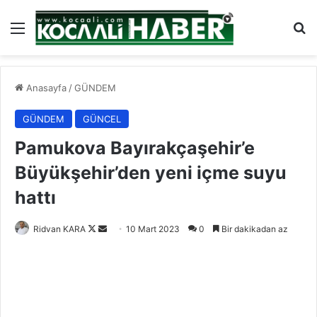
Menü
Ar
Anasayfa
/
GÜNDEM
GÜNDEM
GÜNCEL
Pamukova Bayırakçaşehir’e
Büyükşehir’den yeni içme suyu
hattı
Follow
Bir
Ridvan KARA
10 Mart 2023
0
Bir dakikadan az
on
e-
X
posta
göndermek