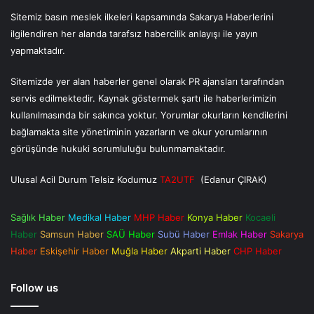
Sitemiz basın meslek ilkeleri kapsamında Sakarya Haberlerini
ilgilendiren her alanda tarafsız habercilik anlayışı ile yayın
yapmaktadır.
Sitemizde yer alan haberler genel olarak PR ajansları tarafından
servis edilmektedir. Kaynak göstermek şartı ile haberlerimizin
kullanılmasında bir sakınca yoktur. Yorumlar okurların kendilerini
bağlamakta site yönetiminin yazarların ve okur yorumlarının
görüşünde hukuki sorumluluğu bulunmamaktadır.
Ulusal Acil Durum Telsiz Kodumuz
TA2UTF
(Edanur ÇIRAK)
Sağlık Haber
Medikal Haber
MHP Haber
Konya Haber
Kocaeli
Haber
Samsun Haber
SAÜ Haber
Subü Haber
Emlak Haber
Sakarya
Haber
Eskişehir Haber
Muğla Haber
Akparti Haber
CHP Haber
Follow us