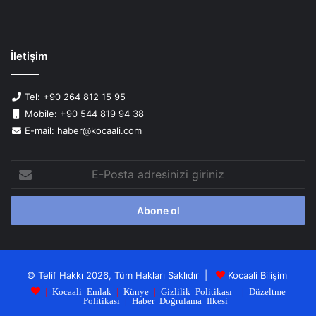
İletişim
Tel: +90 264 812 15 95
Mobile: +90 544 819 94 38
E-mail: haber@kocaali.com
E-
Posta
adresinizi
giriniz
© Telif Hakkı 2026, Tüm Hakları Saklıdır |
Kocaali Bilişim
|
Kocaali Emlak
|
Künye
|
Gizlilik Politikası
|
Düzeltme
Politikası
|
Haber Doğrulama Ilkesi