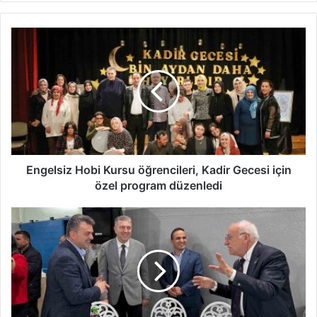
Engelsiz
Hobi
Kursu
öğrencileri,
Kadir
Gecesi
için
özel
program
düzenledi
Engelsiz Hobi Kursu öğrencileri, Kadir Gecesi için
özel program düzenledi
Karasu
Kaymakamı
ve
Belediye
Başkanı
Depremzede
Misafirlerle