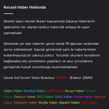
Kocaali Haber Hakkında
Sitemiz basın meslek ilkeleri kapsamında Sakarya Haberlerini
ilgilendiren her alanda tarafsız habercilik anlayışı ile yayın
yapmaktadır.
Sitemizde yer alan haberler genel olarak PR ajansları tarafından
servis edilmektedir. Kaynak göstermek şartı ile haberlerimizin
kullanılmasında bir sakınca yoktur. Yorumlar okurların kendilerini
bağlamakta site yönetiminin yazarların ve okur yorumlarının
görüşünde hukuki sorumluluğu bulunmamaktadır.
Ulusal Acil Durum Telsiz Kodumuz
TA2UTF
(Edanur ÇIRAK)
Sağlık Haber
Medikal Haber
MHP Haber
Konya Haber
Kocaeli
Haber
Samsun Haber
SAÜ Haber
Subü Haber
Emlak Haber
Sakarya
Haber
Eskişehir Haber
Muğla Haber
Akparti Haber
CHP Haber