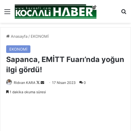
Menü
Ar
Anasayfa
/
EKONOMİ
EKONOMİ
Sapanca, EMİTT Fuarı’nda yoğun
ilgi gördü!
Follow
Bir
Ridvan KARA
17 Nisan 2023
0
on
e-
1 dakika okuma süresi
X
posta
göndermek