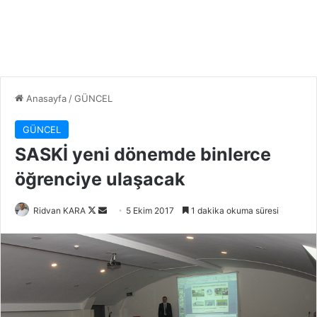
Anasayfa
/
GÜNCEL
GÜNCEL
SASKİ yeni dönemde binlerce
öğrenciye ulaşacak
Follow
Bir
Ridvan KARA
5 Ekim 2017
1 dakika okuma süresi
on
e-
X
posta
göndermek