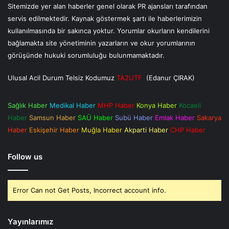
Sitemizde yer alan haberler genel olarak PR ajansları tarafından
servis edilmektedir. Kaynak göstermek şartı ile haberlerimizin
kullanılmasında bir sakınca yoktur. Yorumlar okurların kendilerini
bağlamakta site yönetiminin yazarların ve okur yorumlarının
görüşünde hukuki sorumluluğu bulunmamaktadır.
Ulusal Acil Durum Telsiz Kodumuz
TA2UTF
(Edanur ÇIRAK)
Sağlık Haber
Medikal Haber
MHP Haber
Konya Haber
Kocaeli
Haber
Samsun Haber
SAÜ Haber
Subü Haber
Emlak Haber
Sakarya
Haber
Eskişehir Haber
Muğla Haber
Akparti Haber
CHP Haber
Follow us
Error Can not Get Posts, Incorrect account info.
Yayınlarımız