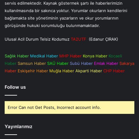
servis edilmektedir. Kaynak göstermek şartı ile haberlerimizin
kullanılmasında bir sakınca yoktur. Yorumlar okurların kendilerini
bağlamakta site yönetiminin yazarların ve okur yorumlarının
görüşünde hukuki sorumluluğu bulunmamaktadır.
Ulusal Acil Durum Telsiz Kodumuz
TA2UTF
(Edanur ÇIRAK)
Sağlık Haber
Medikal Haber
MHP Haber
Konya Haber
Kocaeli
Haber
Samsun Haber
SAÜ Haber
Subü Haber
Emlak Haber
Sakarya
Haber
Eskişehir Haber
Muğla Haber
Akparti Haber
CHP Haber
Follow us
Error Can not Get Posts, Incorrect account info.
Yayınlarımız