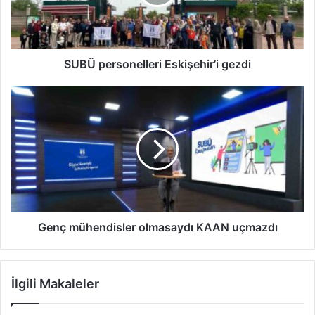
SUBÜ personelleri Eskişehir’i gezdi
Genç
mühendisler
olmasaydı
KAAN
uçmazdı
Genç mühendisler olmasaydı KAAN uçmazdı
İlgili Makaleler