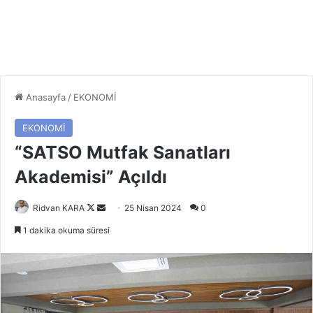
Anasayfa
/
EKONOMİ
EKONOMİ
“SATSO Mutfak Sanatları
Akademisi” Açıldı
Follow
Bir
Ridvan KARA
25 Nisan 2024
0
on
e-
1 dakika okuma süresi
X
posta
göndermek