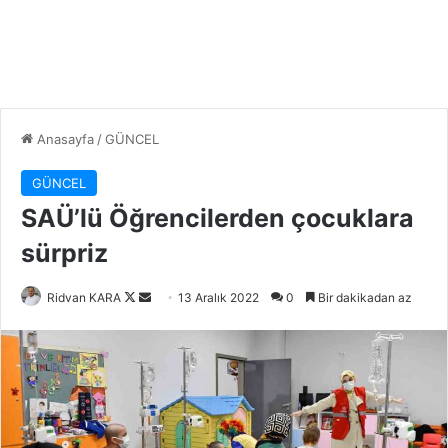
Anasayfa
/
GÜNCEL
GÜNCEL
SAÜ’lü Öğrencilerden çocuklara
sürpriz
Follow
Bir
Ridvan KARA
13 Aralık 2022
0
Bir dakikadan az
on
e-
X
posta
göndermek