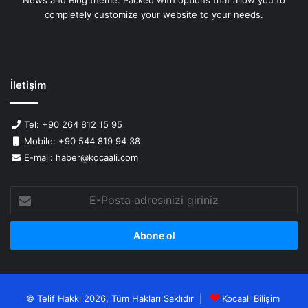
completely customize your website to your needs.
İletişim
Tel: +90 264 812 15 95
Mobile: +90 544 819 94 38
E-mail: haber@kocaali.com
E-
Posta
adresinizi
giriniz
© Telif Hakkı 2026, Tüm Hakları Saklıdır |
Kocaali Bilişim