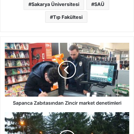
Sakarya Üniversitesi
SAÜ
Tıp Fakültesi
Sapanca
Zabıtasından
Zincir
market
denetimleri
Sapanca Zabıtasından Zincir market denetimleri
Sakarya
Barosu’ndan
çocuk
istismarına