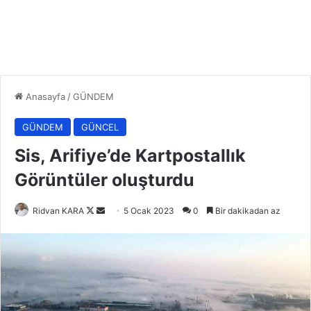
Anasayfa
/
GÜNDEM
GÜNDEM
GÜNCEL
Sis, Arifiye’de Kartpostallık
Görüntüler oluşturdu
Follow
Bir
Ridvan KARA
5 Ocak 2023
0
Bir dakikadan az
on
e-
X
posta
göndermek