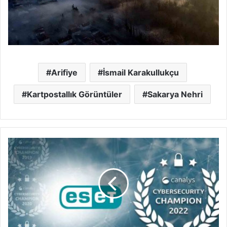
Arifiye
İsmail Karakullukçu
Kartpostallık Görüntüler
Sakarya Nehri
2022’nin
güvenlik
şampiyonu
ESET