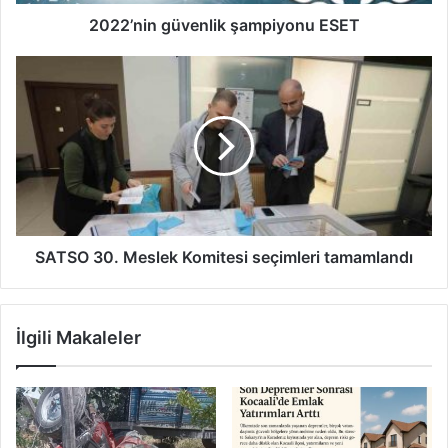
2022’nin güvenlik şampiyonu ESET
SATSO
30.
Meslek
Komitesi
seçimleri
tamamlandı
SATSO 30. Meslek Komitesi seçimleri tamamlandı
İlgili Makaleler