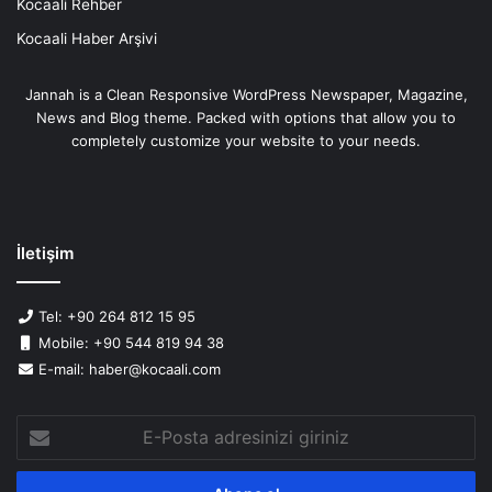
Kocaali Rehber
Kocaali Haber Arşivi
Jannah is a Clean Responsive WordPress Newspaper, Magazine,
News and Blog theme. Packed with options that allow you to
completely customize your website to your needs.
İletişim
Tel: +90 264 812 15 95
Mobile: +90 544 819 94 38
E-mail: haber@kocaali.com
E-
Posta
adresinizi