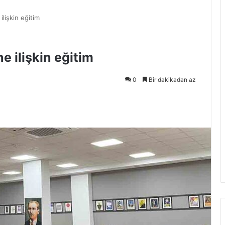
lişkin eğitim
e ilişkin eğitim
0
Bir dakikadan az