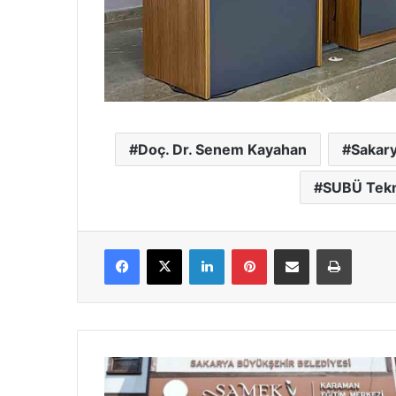
Doç. Dr. Senem Kayahan
Sakary
SUBÜ Tekno
Facebook
X
LinkedIn
Pinterest
E-Posta ile paylaş
Yazdır
SAMEK’lerde
branşları