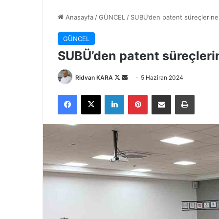
Anasayfa
/
GÜNCEL
/
SUBÜ’den patent süreçlerine i
GÜNCEL
SUBÜ’den patent süreçlerin
Follow
Bir
Ridvan KARA
5 Haziran 2024
on
e-
Facebook
X
LinkedIn
Pinterest
E-Posta ile paylaş
Yazdır
X
posta
göndermek