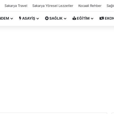
Sakarya Travel
Sakarya Yöresel Lezzetler
Kocaali Rehber
Sağl
NDEM
ASAYİŞ
SAĞLIK
EĞİTİM
EKO