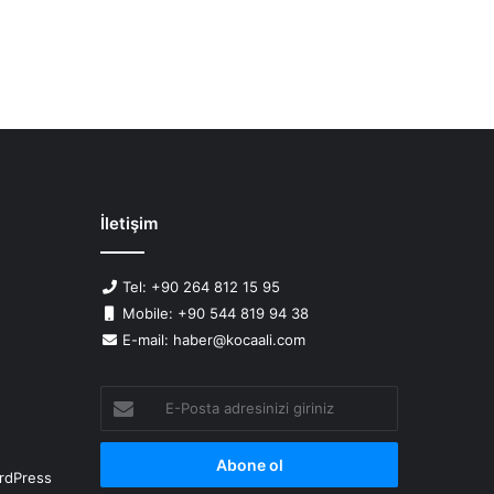
İletişim
Tel: +90 264 812 15 95
Mobile: +90 544 819 94 38
E-mail: haber@kocaali.com
E-
Posta
adresinizi
giriniz
rdPress