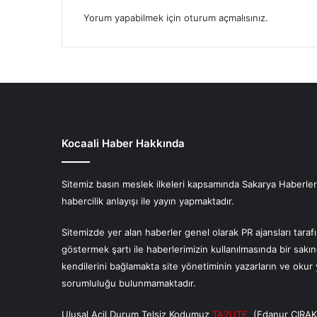
Yorum yapabilmek için
oturum açmalısınız
.
Kocaali Haber Hakkında
Sitemiz basın meslek ilkeleri kapsamında Sakarya Haberlerin
habercilik anlayışı ile yayın yapmaktadır.
Sitemizde yer alan haberler genel olarak PR ajansları tara
göstermek şartı ile haberlerimizin kullanılmasında bir sakı
kendilerini bağlamakta site yönetiminin yazarların ve oku
sorumluluğu bulunmamaktadır.
Ulusal Acil Durum Telsiz Kodumuz
TA2UTF
(Edanur ÇIRAK