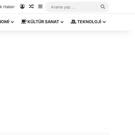
Kayıt Ol
Rastgele Makale
Kenar Bölmesi
Arama
ık Haber
yap
NOMİ
KÜLTÜR SANAT
TEKNOLOJİ
...