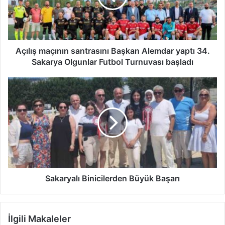
yaptı
34.
Sakarya
Olgunlar
Futbol
Açılış maçının santrasını Başkan Alemdar yaptı 34.
Turnuvası
Sakarya Olgunlar Futbol Turnuvası başladı
başladı
Sakaryalı
Binicilerden
Büyük
Başarı
Sakaryalı Binicilerden Büyük Başarı
İlgili Makaleler