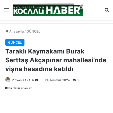
Menü
Ar
Anasayfa
/
GÜNCEL
GÜNCEL
Taraklı Kaymakamı Burak
Serttaş Akçapınar mahallesi’nde
vişne hasadına katıldı
Follow
Bir
Ridvan KARA
24 Temmuz 2024
0
on
e-
Bir dakikadan az
X
posta
göndermek