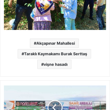
Akçapınar Mahallesi
Taraklı Kaymakamı Burak Serttaş
vişne hasadı
Açılış
maçının
santrasını
Başkan
Alemdar