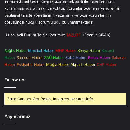
servis edilmektedir. Kaynak göstermek şartı ile haberlerimizin
kullanılmasında bir sakınca yoktur. Yorumlar okurların kendilerini
bağlamakta site yönetiminin yazarların ve okur yorumlarının
görüşünde hukuki sorumluluğu bulunmamaktadır.
Ulusal Acil Durum Telsiz Kodumuz
TA2UTF
(Edanur ÇIRAK)
Sağlık Haber
Medikal Haber
MHP Haber
Konya Haber
Kocaeli
Haber
Samsun Haber
SAÜ Haber
Subü Haber
Emlak Haber
Sakarya
Haber
Eskişehir Haber
Muğla Haber
Akparti Haber
CHP Haber
Follow us
Error Can not Get Posts, Incorrect account info.
Yayınlarımız