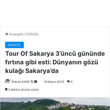
Anasayfa
/
GÜNCEL
GÜNCEL
Tour Of Sakarya 3’üncü gününde
fırtına gibi esti: Dünyanın gözü
kulağı Sakarya’da
Follow
Bir
Ridvan KARA
19 Mayıs 2023
0
on
e-
2 dakika okuma süresi
X
posta
göndermek