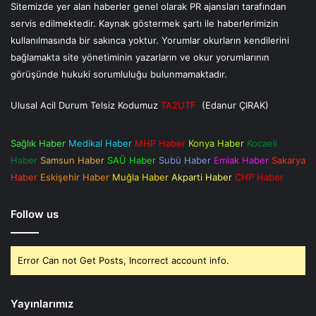
Sitemizde yer alan haberler genel olarak PR ajansları tarafından
servis edilmektedir. Kaynak göstermek şartı ile haberlerimizin
kullanılmasında bir sakınca yoktur. Yorumlar okurların kendilerini
bağlamakta site yönetiminin yazarların ve okur yorumlarının
görüşünde hukuki sorumluluğu bulunmamaktadır.
Ulusal Acil Durum Telsiz Kodumuz
TA2UTF
(Edanur ÇIRAK)
Sağlık Haber
Medikal Haber
MHP Haber
Konya Haber
Kocaeli
Haber
Samsun Haber
SAÜ Haber
Subü Haber
Emlak Haber
Sakarya
Haber
Eskişehir Haber
Muğla Haber
Akparti Haber
CHP Haber
Follow us
Error Can not Get Posts, Incorrect account info.
Yayınlarımız