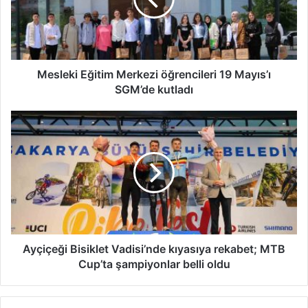
19
Mayıs’ı
SGM’de
kutladı
Mesleki Eğitim Merkezi öğrencileri 19 Mayıs’ı
SGM’de kutladı
Ayçiçeği
Bisiklet
Vadisi’nde
kıyasıya
rekabet;
MTB
Cup’ta
şampiyonlar
belli
oldu
Ayçiçeği Bisiklet Vadisi’nde kıyasıya rekabet; MTB
Cup’ta şampiyonlar belli oldu