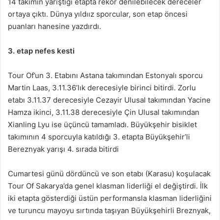
14 takımın yarıştığı etapta rekor denilebilecek dereceler
ortaya çıktı. Dünya yıldıız sporcular, son etap öncesi
puanları hanesine yazdırdı.
3. etap nefes kesti
Tour Of’un 3. Etabını Astana takımından Estonyalı sporcu
Martin Laas, 3.11.36’lık derecesiyle birinci bitirdi. Zorlu
etabı 3.11.37 derecesiyle Cezayir Ulusal takımından Yacine
Hamza ikinci, 3.11.38 derecesiyle Çin Ulusal takımından
Xianling Lyu ise üçüncü tamamladı. Büyükşehir bisiklet
takımının 4 sporcuyla katıldığı 3. etapta Büyükşehir’li
Bereznyak yarışı 4. sırada bitirdi
Cumartesi günü dördüncü ve son etabı (Karasu) koşulacak
Tour Of Sakarya’da genel klasman liderliği el değiştirdi. İlk
iki etapta gösterdiği üstün performansla klasman liderliğini
ve turuncu mayoyu sırtında taşıyan Büyükşehirli Breznyak,