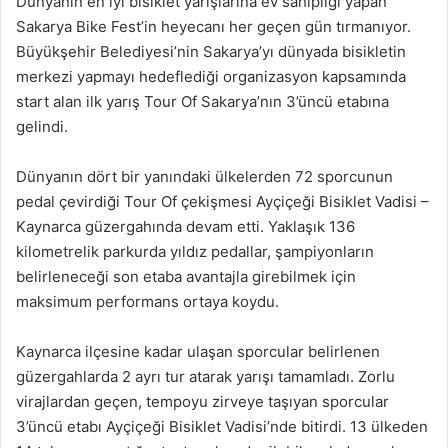
Dünyanın en iyi bisiklet yarışlarına ev sahipliği yapan
Sakarya Bike Fest’in heyecanı her geçen gün tırmanıyor.
Büyükşehir Belediyesi’nin Sakarya’yı dünyada bisikletin
merkezi yapmayı hedeflediği organizasyon kapsamında
start alan ilk yarış Tour Of Sakarya’nın 3’üncü etabına
gelindi.
Dünyanın dört bir yanındaki ülkelerden 72 sporcunun
pedal çevirdiği Tour Of çekişmesi Ayçiçeği Bisiklet Vadisi –
Kaynarca güzergahında devam etti. Yaklaşık 136
kilometrelik parkurda yıldız pedallar, şampiyonların
belirleneceği son etaba avantajla girebilmek için
maksimum performans ortaya koydu.
Kaynarca ilçesine kadar ulaşan sporcular belirlenen
güzergahlarda 2 ayrı tur atarak yarışı tamamladı. Zorlu
virajlardan geçen, tempoyu zirveye taşıyan sporcular
3’üncü etabı Ayçiçeği Bisiklet Vadisi’nde bitirdi. 13 ülkeden