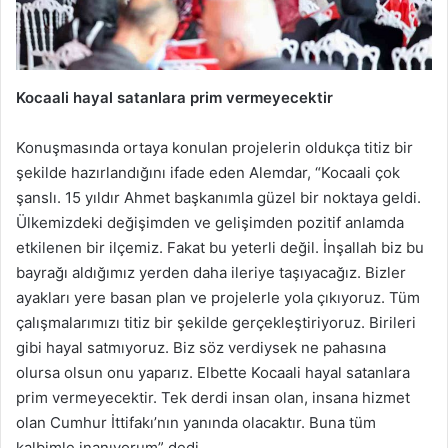
Kocaali hayal satanlara prim vermeyecektir
Konuşmasında ortaya konulan projelerin oldukça titiz bir
şekilde hazırlandığını ifade eden Alemdar, “Kocaali çok
şanslı. 15 yıldır Ahmet başkanımla güzel bir noktaya geldi.
Ülkemizdeki değişimden ve gelişimden pozitif anlamda
etkilenen bir ilçemiz. Fakat bu yeterli değil. İnşallah biz bu
bayrağı aldığımız yerden daha ileriye taşıyacağız. Bizler
ayakları yere basan plan ve projelerle yola çıkıyoruz. Tüm
çalışmalarımızı titiz bir şekilde gerçekleştiriyoruz. Birileri
gibi hayal satmıyoruz. Biz söz verdiysek ne pahasına
olursa olsun onu yaparız. Elbette Kocaali hayal satanlara
prim vermeyecektir. Tek derdi insan olan, insana hizmet
olan Cumhur İttifakı’nın yanında olacaktır. Buna tüm
kalbimle inanıyorum” dedi.