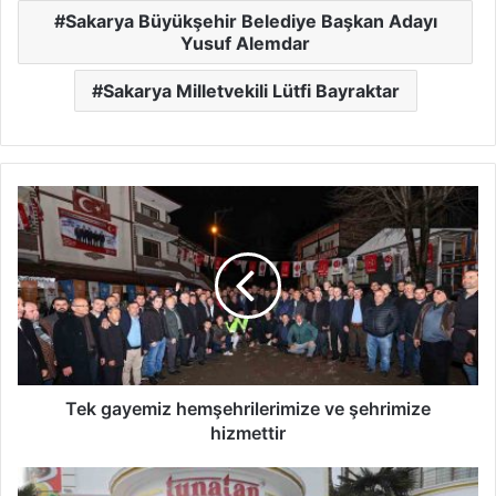
Sakarya Büyükşehir Belediye Başkan Adayı
Yusuf Alemdar
Sakarya Milletvekili Lütfi Bayraktar
Tek
gayemiz
hemşehrilerimize
ve
şehrimize
hizmettir
Tek gayemiz hemşehrilerimize ve şehrimize
hizmettir
SATSO