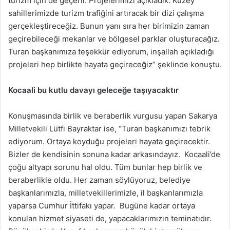
turizm için de geçerli. Projelerimizi açıkladık. Kuzey
sahillerimizde turizm trafiğini artıracak bir dizi çalışma
gerçekleştireceğiz. Bunun yanı sıra her birimizin zaman
geçirebileceği mekanlar ve bölgesel parklar oluşturacağız.
Turan başkanımıza teşekkür ediyorum, inşallah açıkladığı
projeleri hep birlikte hayata geçireceğiz” şeklinde konuştu.
Kocaali bu kutlu davayı geleceğe taşıyacaktır
Konuşmasında birlik ve beraberlik vurgusu yapan Sakarya
Milletvekili Lütfi Bayraktar ise, “Turan başkanımızı tebrik
ediyorum. Ortaya koyduğu projeleri hayata geçirecektir.
Bizler de kendisinin sonuna kadar arkasındayız. Kocaali’de
çoğu altyapı sorunu hal oldu. Tüm bunlar hep birlik ve
beraberlikle oldu. Her zaman söylüyoruz, belediye
başkanlarımızla, milletvekillerimizle, il başkanlarımızla
yaparsa Cumhur İttifakı yapar. Bugüne kadar ortaya
konulan hizmet siyaseti de, yapacaklarımızın teminatıdır.