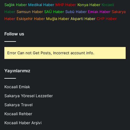
Sağlık Haber
Medikal Haber
MHP Haber
Konya Haber
Kocaeli
Haber
Samsun Haber
SAÜ Haber
Subü Haber
Emlak Haber
Sakarya
Haber
Eskişehir Haber
Muğla Haber
Akparti Haber
CHP Haber
Follow us
Error Can not Get Posts, Incorrect account info.
Yayınlarımız
Kocaali Emlak
Sakarya Yöresel Lezzetler
Sakarya Travel
Kocaali Rehber
Kocaali Haber Arşivi