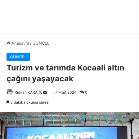
Anasayfa
/
GÜNCEL
GÜNCEL
Turizm ve tarımda Kocaali altın
çağını yaşayacak
Follow
Bir
Ridvan KARA
7 Mart 2024
0
on
e-
3 dakika okuma süresi
X
posta
göndermek