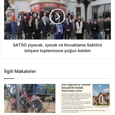
yiyecek,
içecek
ve
Konaklama
Sektörü
istişare
toplantısına
yoğun
katılım
SATSO yiyecek, içecek ve Konaklama Sektörü
istişare toplantısına yoğun katılım
İlgili Makaleler