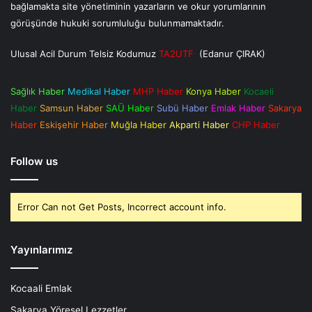
bağlamakta site yönetiminin yazarların ve okur yorumlarının
görüşünde hukuki sorumluluğu bulunmamaktadır.
Ulusal Acil Durum Telsiz Kodumuz
TA2UTF
(Edanur ÇIRAK)
Sağlık Haber
Medikal Haber
MHP Haber
Konya Haber
Kocaeli
Haber
Samsun Haber
SAÜ Haber
Subü Haber
Emlak Haber
Sakarya
Haber
Eskişehir Haber
Muğla Haber
Akparti Haber
CHP Haber
Follow us
Error Can not Get Posts, Incorrect account info.
Yayınlarımız
Kocaali Emlak
Sakarya Yöresel Lezzetler