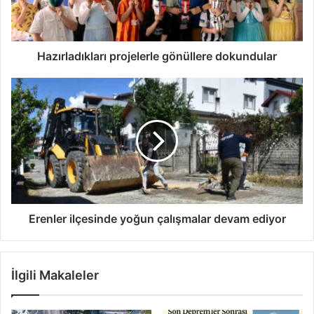
Hazırladıkları projelerle gönüllere dokundular
Erenler
ilçesinde
yoğun
çalışmalar
devam
ediyor
Erenler ilçesinde yoğun çalışmalar devam ediyor
İlgili Makaleler