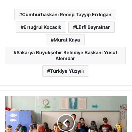
Cumhurbaşkanı Recep Tayyip Erdoğan
Ertuğrul Kocacık
Lütfi Bayraktar
Murat Kaya
Sakarya Büyükşehir Belediye Başkanı Yusuf
Alemdar
Türkiye Yüzyılı
Hazırladıkları
projelerle
gönüllere
dokundular