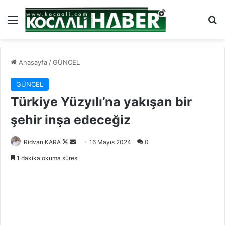
Menü
Ar
Anasayfa
/
GÜNCEL
GÜNCEL
Türkiye Yüzyılı’na yakışan bir
şehir inşa edeceğiz
Follow
Bir
Ridvan KARA
16 Mayıs 2024
0
on
e-
1 dakika okuma süresi
X
posta
göndermek