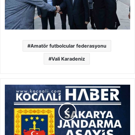
Amatör futbolcular federasyonu
Vali Karadeniz
20
Mart
2024
Sakarya
İl
Jandarma
Asayiş
Raporu