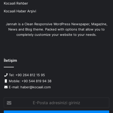
Kocaali Rehber
Kocaali Haber Arşivi
Jannah is a Clean Responsive WordPress Newspaper, Magazine,
News and Blog theme. Packed with options that allow you to
completely customize your website to your needs.
İletişim
Tel: +90 264 812 15 95
Mobile: +90 544 819 94 38
E-mail: haber@kocaali.com
E-
Posta
adresinizi