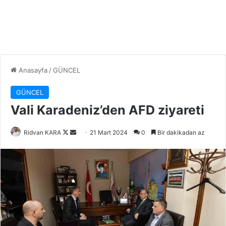
Anasayfa
/
GÜNCEL
GÜNCEL
Vali Karadeniz’den AFD ziyareti
Follow
Bir
Ridvan KARA
21 Mart 2024
0
Bir dakikadan az
on
e-
X
posta
göndermek