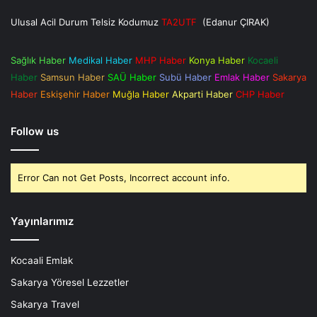
Ulusal Acil Durum Telsiz Kodumuz
TA2UTF
(Edanur ÇIRAK)
Sağlık Haber
Medikal Haber
MHP Haber
Konya Haber
Kocaeli
Haber
Samsun Haber
SAÜ Haber
Subü Haber
Emlak Haber
Sakarya
Haber
Eskişehir Haber
Muğla Haber
Akparti Haber
CHP Haber
Follow us
Error Can not Get Posts, Incorrect account info.
Yayınlarımız
Kocaali Emlak
Sakarya Yöresel Lezzetler
Sakarya Travel