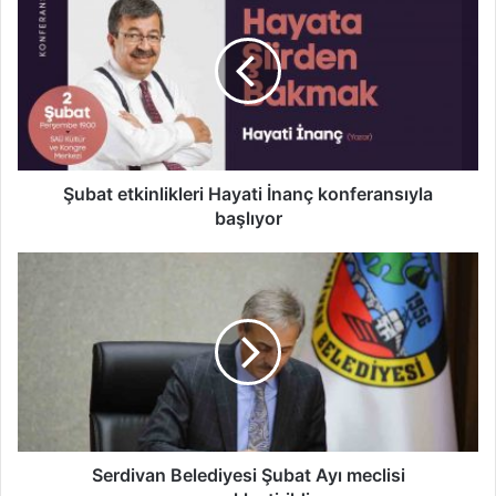
etkinlikleri
Hayati
İnanç
konferansıyla
başlıyor
Şubat etkinlikleri Hayati İnanç konferansıyla
başlıyor
Serdivan
Belediyesi
Şubat
Ayı
meclisi
gerçekleştirildi
Serdivan Belediyesi Şubat Ayı meclisi