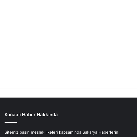
Kocaali Haber Hakkında
Sitemiz basın meslek ilkeleri kapsamında Sakarya Haberlerini