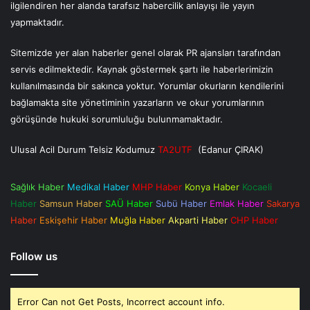
ilgilendiren her alanda tarafsız habercilik anlayışı ile yayın
yapmaktadır.
Sitemizde yer alan haberler genel olarak PR ajansları tarafından
servis edilmektedir. Kaynak göstermek şartı ile haberlerimizin
kullanılmasında bir sakınca yoktur. Yorumlar okurların kendilerini
bağlamakta site yönetiminin yazarların ve okur yorumlarının
görüşünde hukuki sorumluluğu bulunmamaktadır.
Ulusal Acil Durum Telsiz Kodumuz
TA2UTF
(Edanur ÇIRAK)
Sağlık Haber
Medikal Haber
MHP Haber
Konya Haber
Kocaeli
Haber
Samsun Haber
SAÜ Haber
Subü Haber
Emlak Haber
Sakarya
Haber
Eskişehir Haber
Muğla Haber
Akparti Haber
CHP Haber
Follow us
Error Can not Get Posts, Incorrect account info.