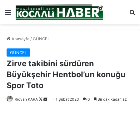
Menü
Ar
Anasayfa
/
GÜNCEL
GÜNCEL
Zirve takibini sürdüren
Büyükşehir Hentbol’un konuğu
Spor Toto
Follow
Bir
Ridvan KARA
1 Şubat 2023
0
Bir dakikadan az
on
e-
X
posta
göndermek