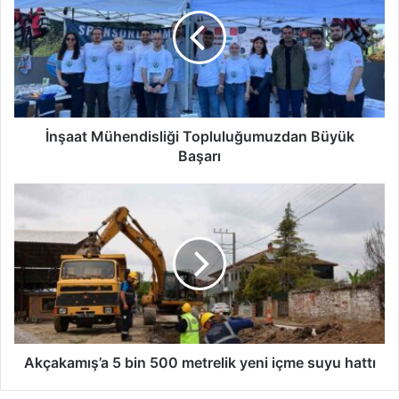
Topluluğumuzdan
Büyük
Başarı
İnşaat Mühendisliği Topluluğumuzdan Büyük
Başarı
Akçakamış’a
5
bin
500
metrelik
yeni
içme
suyu
hattı
Akçakamış’a 5 bin 500 metrelik yeni içme suyu hattı