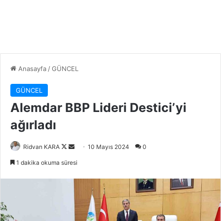
Anasayfa
/
GÜNCEL
GÜNCEL
Alemdar BBP Lideri Destici’yi
ağırladı
Follow
Bir
Ridvan KARA
10 Mayıs 2024
0
on
e-
1 dakika okuma süresi
X
posta
göndermek