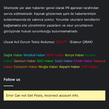
Sitemizde yer alan haberler genel olarak PR ajansları tarafından
servis edilmektedir. Kaynak göstermek şartı ile haberlerimizin
kullanılmasında bir sakınca yoktur. Yorumlar okurların kendilerini
bağlamakta site yönetiminin yazarların ve okur yorumlarının
görüşünde hukuki sorumluluğu bulunmamaktadır.
Ulusal Acil Durum Telsiz Kodumuz
TA2UTF
(Edanur ÇIRAK)
Sağlık Haber
Medikal Haber
MHP Haber
Konya Haber
Kocaeli
Haber
Samsun Haber
SAÜ Haber
Subü Haber
Emlak Haber
Sakarya
Haber
Eskişehir Haber
Muğla Haber
Akparti Haber
CHP Haber
Follow us
Error Can not Get Posts, Incorrect account info.